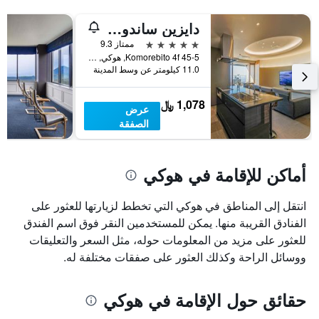
دايزين ساندو هوتل إيتاداكي
5 نجوم
ممتاز 9.3
45-5 Komorebito 4f, هوكي, اليابان
11.0 كيلومتر عن وسط المدينة
1,078 ﷼
عرض
الصفقة
أماكن للإقامة في هوكي
انتقل إلى المناطق في هوكي التي تخطط لزيارتها للعثور على
الفنادق القريبة منها. يمكن للمستخدمين النقر فوق اسم الفندق
للعثور على مزيد من المعلومات حوله، مثل السعر والتعليقات
ووسائل الراحة وكذلك العثور على صفقات مختلفة له.
حقائق حول الإقامة في هوكي