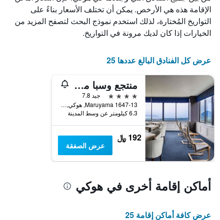
الذي
الإقامة هذه هي الأرخص. يمكن أن تختلف الأسعار بناءً على
يعرض
التواريخ المُختارة، لذلك استخدم نموذج البحث لتصفح المزيد من
أيام
الخيارات إذا كان لديك مرونة في التواريخ.
الأسبوع.
يتضمن
المخطط
عرض كل الفنادق البالغ عددها 25
التالي
1
منتجع وسبا ميركيور توتوري دايسين
محور
Y
4 نجوم
جيد 7.8
الذي
1647-13 Maruyama, هوكي, اليابان
يعرض
6.3 كيلومتر عن وسط المدينة
متوسط
سعر
192 ﷼
غرفة
عرض الصفقة
أماكن إقامة أخرى في هوكي
عرض كافة أماكن إقامة 25