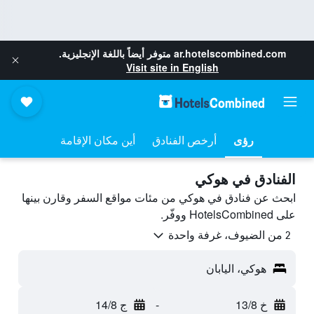
ar.hotelscombined.com
متوفر أيضاً باللغة الإنجليزية.
Visit site in English
رؤى
أرخص الفنادق
أين مكان الإقامة
الفنادق في هوكي
ابحث عن فنادق في هوكي من مئات مواقع السفر وقارن بينها
على HotelsCombined ووفّر.
2 من الضيوف، غرفة واحدة
هوكي، اليابان
خ 13/8
-
ج 14/8