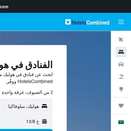
.com
رحلات طيران
فنادق
الفنادق في هو
سيارات
ابحث عن فنادق في هوليك من
حزم العروض
HotelsCombined ووفّر.
استكشاف
2 من الضيوف، غرفة واحدة
رحلات
خ 13/8
العَرَبِيَّة