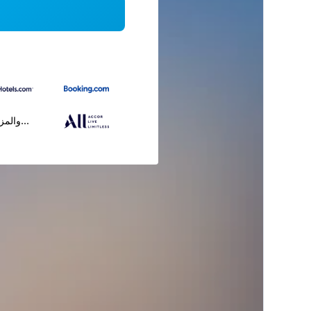
...والمز