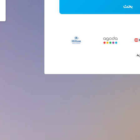
بحث
يد