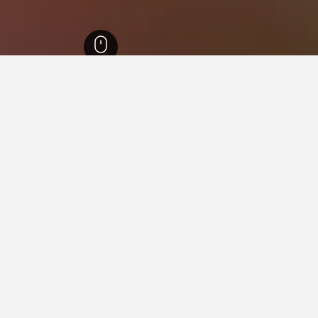
نافا
882
هوليك
11
في هوليك
هوتل
ممتاز 8.8
Námestie Mie, هوليك, سلوفاكيا
واي فاي مجاني