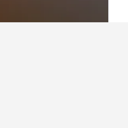
الصفحة الرئيسية
سلوفاكيا
14,148
إقليم تر
أماكن إقامة أخرى 
عرض كافة أماكن إقامة 11
أير 
3 نجوم
ru 256/10
0.3 كيلومتر عن وسط المدينة