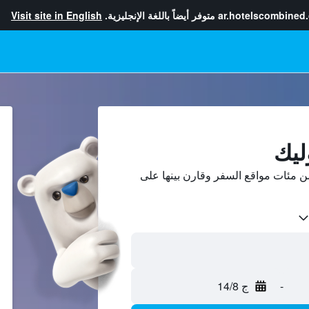
ar.hotelscombined
متوفر أيضاً باللغة الإنجليزية.
Visit site in English
ليك
 مئات مواقع السفر وقارن بينها على
-
ج 14/8