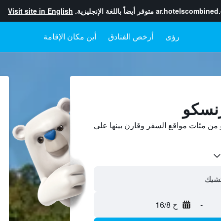
ar.hotelscombined
متوفر أيضاً باللغة الإنجليزية.
Visit site in English
رؤى
أرخص الفنادق
أين مكان الإقامة
رنسكو
ن مئات مواقع السفر وقارن بينها على
-
ح 16/8