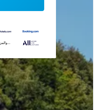
...والمز