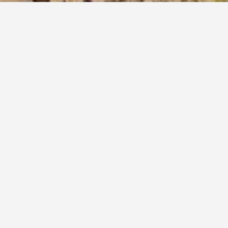
 هرنسكو؟
ّر من خلال حجز فندق قبل 35 من الأيام على الأقل من رحلتك إلى هرنسكو. لقد
ي الليلة.