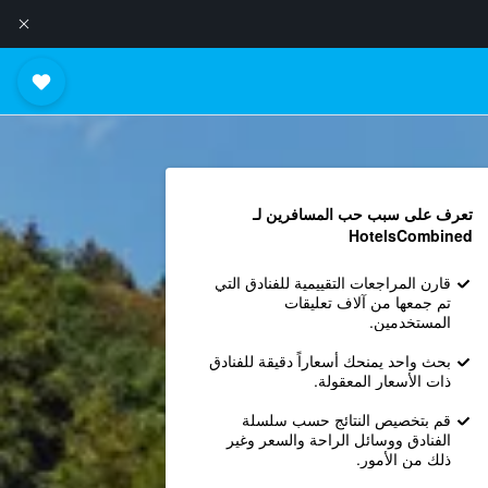
تعرف على سبب حب المسافرين لـ
HotelsCombined
قارن المراجعات التقييمية للفنادق التي
تم جمعها من آلاف تعليقات
المستخدمين.
بحث واحد يمنحك أسعاراً دقيقة للفنادق
ذات الأسعار المعقولة.
قم بتخصيص النتائج حسب سلسلة
الفنادق ووسائل الراحة والسعر وغير
ذلك من الأمور.