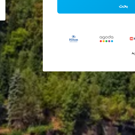
بحث
يد