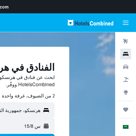
.com
رحلات طيران
فنادق
الفنادق في ه
سيارات
ابحث عن فنادق في هرنسكو م
حزم العروض
HotelsCombined ووفّر.
استكشاف
2 من الضيوف، غرفة واحدة
رحلات
س 15/8
العَرَبِيَّة