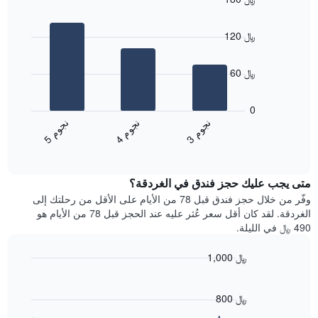
التصنيف
Bar
حسب
Chart
graphic.
chart
النجوم
120 ﷼
with
يتضمن
3
المخطط
bars.
1
60 ﷼
محور
يعرض
X
المخطط
0
التي
التالي
ن
م
ن
م
ن
م
تعرض
متوسط
4
ج
و
3
ج
و
5
ج
و
فئات
End
سعر
of
الفنادق
الغرفة
interactive
بالنجوم.
خلال
chart
يتضمن
متى يجب عليك حجز فندق في الغردقة؟
عطلة
المخطط
نهاية
وفّر من خلال حجز فندق قبل 78 من الأيام على الأقل من رحلتك إلى
1
هذا
الغردقة. لقد كان أقل سعر عُثر عليه عند الحجز قبل 78 من الأيام هو
محور
الأسبوع
490 ﷼ في الليلة.
Y
الذي
الذي
عُثر
1,000 ﷼
يعرض
عليه
متوسط
Line
Chart
خلال
graphic.
chart
سعر
آخر
with
800 ﷼
الغرفة
3
90
هذه
أيام