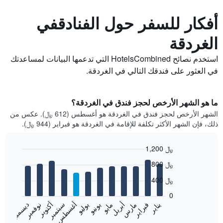
أفكار للسفر حول الفنادقفي
الغردقة
استخدم نصائح HotelsCombined التي تدعمها البيانات لمساعدتك
في العثور على فندقك التالي في الغردقة.
ما هو الشهر الأرخص لحجز فندق في الغردقة؟
الشهر الأرخص لحجز فندق في الغردقة هو أغسطس (612 ﷼). عكس من
ذلك، فإن الشهر الأكثر تكلفة للإقامة في الغردقة هو فبراير (944 ﷼).
1,200 ﷼
Bar
Chart
800 ﷼
graphic.
chart
with
400 ﷼
12
bars.
0
فبراير
مايو
أغسطس
نوفمبر
يناير
أبريل
يوليو
أكتوبر
مارس
يونيو
سبتمبر
ديسمبر
يعرض
المخطط
End