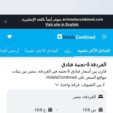
ar.hotelscombined.com
متوفر أيضاً باللغة الإنجليزية.
Visit site in English
رؤى
الفنادق الأعلى تقييماً
أرخص الفنا
الغردقة 5-نجمة فنادق
قارن بين أسعار فنادق 5-نجمة في الغردقة، مصر من مئات
مواقع السفر على HotelsCombined.
2 من الضيوف، غرفة واحدة
الغردقة، مصر
س 15/8
-
ح 16/8