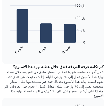
سعر
الأسبوع
150 ﷼
غرفة
يتضمن
Bar
المخطط
Chart
graphic.
chart
1
100 ﷼
with
محور
3
X
bars.
الذي
50 ﷼
يعرض
يعرض
أيام
المخطط
0
الأسبوع.
التالي
ن
م
ن
م
ن
م
يتضمن
متوسط
4
ج
و
3
ج
و
5
ج
و
المخطط
End
سعر
of
التالي
الغرفة
interactive
1
هذه
chart
محور
كم تكلفة غرفة الغردقة فندق خلال عطلة نهاية هذا الأسبوع؟
الليلة
Y
الذي
خلال آخر 72 ساعة، شهدنا انخفاض أسعار فنادق في الغردقة خلال عطلة
الذي
عُثر
نهاية هذا الأسبوع تصل إلى 76 ﷼في الليلة. إذا كنت تبحث عن فندق ثلاث
يعرض
عليه
نجوم لعطلة نهاية هذا الأسبوع تحديدًا، فقد عثر مستخدمونا على أسعار
متوسط
خلال
منخفضة تصل إلى 76 ﷼ في الليلة. مقابل فندق 4 نجوم في الغردقة، عُثر
سعر
آخر
مؤخرًا على أرخص سعر والذي كان 103 ﷼في الليلة لعطلة نهاية هذا
غرفة
3
الأسبوع.
أيام
مع
180 ﷼