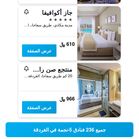
جاز أكوافيفا
5 نجوم
مدينة مكادي، طريق سفاجا،, الغردقة, مصر
610 ﷼
عرض الصفقة
منتجع صن رايز جاردن بيتش
20 كم طريق سفاجا، الغردقة، البحر الأحمر, الغردقة, مصر
966 ﷼
عرض الصفقة
جميع 236 فنادق 5-نجمة في الغردقة