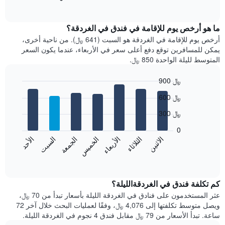
of
التالي
interactive
متوسط
chart
سعر
ما هو أرخص يوم للإقامة في فندق في الغردقة؟
غرفة
أرخص يوم للإقامة في الغردقة هو السبت (641 ﷼). من ناحية أخرى،
كل
يمكن للمسافرين توقع دفع أعلى سعر في الأربعاء، عندما يكون السعر
شهر
المتوسط لليلة الواحدة 850 ﷼.
يتضمن
المخطط
900 ﷼
1
Bar
محور
Chart
600 ﷼
graphic.
chart
X
with
الذي
300 ﷼
7
يعرض
bars.
0
الشهور.
الاثنين
الثلاثاء
الأربعاء
الخميس
الجمعة
السبت
الأحد
يتضمن
يعرض
المخطط
المخطط
End
التالي
of
التالي
interactive
1
متوسط
chart
محور
سعر
كم تكلفة فندق في الغردقةالليلة؟
Y
غرفة
عثر المستخدمون على فنادق في الغردقة الليلة بأسعار تبدأ من 70 ﷼،
الذي
كل
ويصل متوسط تكلفتها إلى 4,076 ﷼، وفقًا لعمليات البحث خلال آخر 72
يعرض
يوم
ساعة. تبدأ الأسعار من 79 ﷼ مقابل فندق 4 نجوم في الغردقة الليلة.
متوسط
في