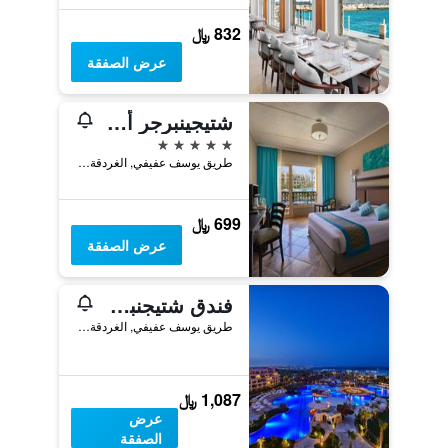
832 ﷼
عرض الصفقة
شتيجينبرجر أكوا ماجيك هوتل
5 نجوم
طريق يوسف عفيفي, الغردقة, مصر
699 ﷼
عرض الصفقة
فندق شتيجنبرجر الداو بيتش
طريق يوسف عفيفي, الغردقة, مصر
1,087 ﷼
عرض
الصفقة