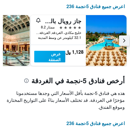
غرفة
الإقامة
اعرض جميع فنادق 5-نجمة 236
في
يتضمن
عطلة
المخطط
نهاية
التالي
جاز رويال بالماريفا
1
هذا
5 نجوم
ممتاز 8.2
محور
الأسبوع
خليج مكادي، الغردقة, الغردقة, مصر
Y
خلال
32.1 كيلومتر عن وسط المدينة
آخر
الذي
3
يعرض
1,128 ﷼
أيام
متوسط
عرض
سعر
الصفقة
غرفة
أرخص فنادق 5-نجمة في الغردقة
هذه هي فنادق 5-نجمة بأقل الأسعار التي وجدها مستخدمونا
مؤخرًا في الغردقة. قد تختلف الأسعار بناءً على التواريخ المختارة
وموقع الفندق.
اعرض جميع فنادق 5-نجمة 236