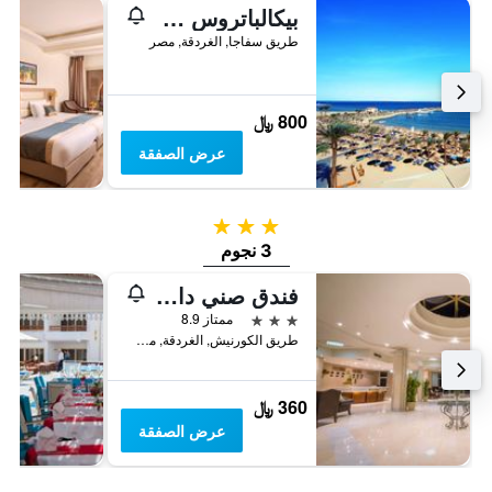
بيكالباتروس جنغل أكوا بارك | نيفرلاند الغردقة
طريق سفاجا, الغردقة, مصر
800 ﷼
عرض الصفقة
3 نجوم
3 نجوم
فندق صني دايز ميريت فاميلي ريزورت
3 نجوم
ممتاز 8.9
طريق الكورنيش, الغردقة, مصر, الغردقة, مصر
360 ﷼
عرض الصفقة