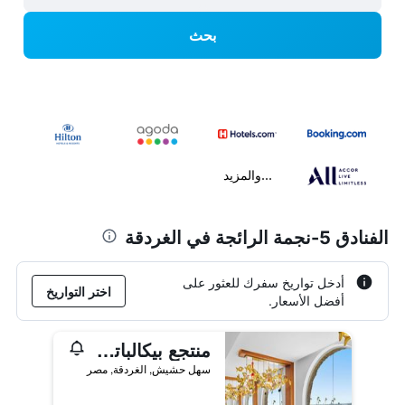
بحث
...والمزيد
الفنادق 5-نجمة الرائجة في الغردقة
أدخل تواريخ سفرك للعثور على
اختر التواريخ
أفضل الأسعار.
منتجع بيكالباتروس سيتادل سهل حشيش
سهل حشيش, الغردقة, مصر