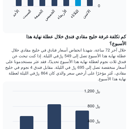
يعرض
bars.
0
الشهور.
الاثنين
الخميس
الأحد
الأربعاء
السبت
الثلاثاء
الجمعة
يتضمن
يعرض
المخطط
المخطط
End
التالي
of
التالي
interactive
1
متوسط
chart
محور
سعر
كم تكلفة غرفة خليج مقادي فندق خلال عطلة نهاية هذا
Y
غرفة
الأسبوع؟
الذي
كل
خلال آخر 72 ساعة، شهدنا انخفاض أسعار فنادق في خليج مقادي خلال
يعرض
يوم
عطلة نهاية هذا الأسبوع تصل إلى 549 ﷼في الليلة. إذا كنت تبحث عن
متوسط
في
سعر
فندق ثلاث نجوم لعطلة نهاية هذا الأسبوع تحديدًا، فقد عثر مستخدمونا على
الأسبوع
غرفة
أسعار منخفضة تصل إلى 695 ﷼ في الليلة. مقابل فندق 4 نجوم في خليج
يتضمن
مقادي، عُثر مؤخرًا على أرخص سعر والذي كان 864 ﷼في الليلة لعطلة
المخطط
نهاية هذا الأسبوع.
1
محور
X
1,200 ﷼
الذي
Bar
Chart
يعرض
graphic.
chart
800 ﷼
أيام
with
3
الأسبوع.
bars.
يتضمن
400 ﷼
المخطط
يعرض
التالي