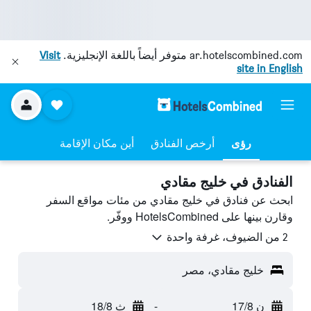
ar.hotelscombined.com
متوفر أيضاً باللغة الإنجليزية.
Visit
site in English
رؤى
أرخص الفنادق
أين مكان الإقامة
الفنادق في خليج مقادي
ابحث عن فنادق في خليج مقادي من مئات مواقع السفر
وقارن بينها على HotelsCombined ووفّر.
2 من الضيوف، غرفة واحدة
خليج مقادي، مصر
ن 17/8
-
ث 18/8