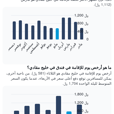
(1,112 ﷼).
1,200 ﷼
Bar
Chart
800 ﷼
graphic.
chart
with
400 ﷼
12
bars.
0
فبراير
مايو
أغسطس
نوفمبر
يناير
أبريل
يوليو
أكتوبر
مارس
يونيو
سبتمبر
ديسمبر
يعرض
المخطط
End
of
التالي
interactive
متوسط
chart
سعر
ما هو أرخص يوم للإقامة في فندق في خليج مقادي؟
غرفة
أرخص يوم للإقامة في خليج مقادي هو الثلاثاء (581 ﷼). من ناحية أخرى،
كل
يمكن للمسافرين توقع دفع أعلى سعر في الأربعاء، عندما يكون السعر
شهر
المتوسط لليلة الواحدة 1,704 ﷼.
يتضمن
المخطط
1,800 ﷼
1
Bar
محور
Chart
1,200 ﷼
graphic.
chart
X
with
الذي
600 ﷼
7