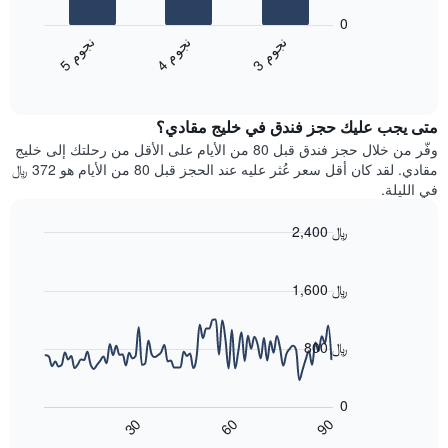
المخطط
1
0
التالي
محور
ن
م
ن
م
ن
م
متوسط
Y
4
ج
و
3
ج
و
5
ج
و
End
سعر
الذي
of
الغرفة
يعرض
interactive
خلال
chart
متوسط
متى يجب عليك حجز فندق في خليج مقادي؟
عطلة
سعر
نهاية
وفّر من خلال حجز فندق قبل 80 من الأيام على الأقل من رحلتك إلى خليج
غرفة
هذا
مقادي. لقد كان أقل سعر عُثر عليه عند الحجز قبل 80 من الأيام هو 372 ﷼
الأسبوع
في الليلة.
الذي
عُثر
2,400 ﷼
عليه
Line
Chart
خلال
graphic.
chart
آخر
with
1,600 ﷼
3
90
أيام
data
points.
مع
800 ﷼
التصنيف
حسب
يعرض
النجوم
المخطط
0
التالي
يتضمن
60
90
30
كيفية
المخطط
End
of