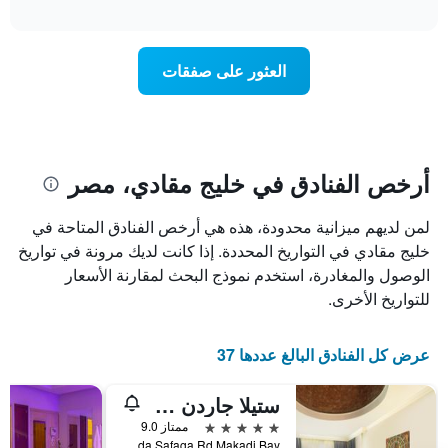
1
تغير
interactive
سعر
محور
chart
X
غرفة
عند
الذي
العثور على صفقات
يعرض
اقتراب
تاريخ
فئات
الإقامة
الفنادق
يتضمن
بالنجوم.
يتضمن
المخطط
1
المخطط
أرخص الفنادق في خليج مقادي، مصر
1
محور
X
محور
لمن لديهم ميزانية محدودة، هذه هي أرخص الفنادق المتاحة في
Y
الذي
الذي
يعرض
خليج مقادي في التواريخ المحددة. إذا كانت لديك مرونة في تواريخ
عدد
يعرض
الوصول والمغادرة، استخدم نموذج البحث لمقارنة الأسعار
الأيام
متوسط
للتواريخ الأخرى.
قبل
سعر
غرفة
الإقامة
في
يتضمن
عرض كل الفنادق البالغ عددها 37
عطلة
المخطط
نهاية
التالي
ستيلا جاردن ريزورت خليج مكادي – بسعر شامل جميع الخدمات 24 ساعة
1
هذا
محور
الأسبوع
5 نجوم
ممتاز 9.0
Y
خلال
Km 32, Hurghada Safaga Rd Makadi Bay, خليج مقادي, مصر