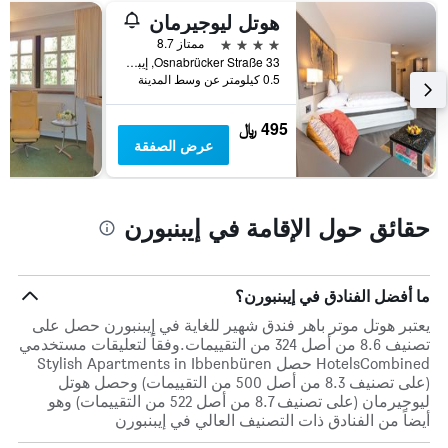
هوتل ليوجيرمان
4 نجوم
ممتاز 8.7
Osnabrücker Straße 33, إيبنبورن, ولاية شمال الراين وستفاليا, ألمانيا
0.5 كيلومتر عن وسط المدينة
495 ﷼
عرض الصفقة
حقائق حول الإقامة في إيبنبورن
ما أفضل الفنادق في إيبنبورن؟
يعتبر هوتل موتر باهر فندق شهير للغاية في إيبنبورن حصل على
تصنيف 8.6 من أصل 324 من التقييمات.وفقاً لتعليقات مستخدمي
HotelsCombined حصل Stylish Apartments in Ibbenbüren
(على تصنيف 8.3 من أصل 500 من التقييمات) وحصل هوتل
ليوجيرمان (على تصنيف 8.7 من أصل 522 من التقييمات) وهو
أيضاً من الفنادق ذات التصنيف العالي في إيبنبورن