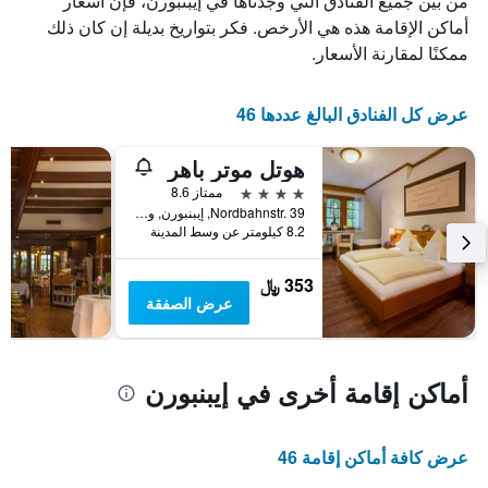
من بين جميع الفنادق التي وجدناها في إيبنبورن، فإن أسعار
X
الذي
أماكن الإقامة هذه هي الأرخص. فكر بتواريخ بديلة إن كان ذلك
يعرض
ممكنًا لمقارنة الأسعار.
أيام
الأسبوع.
يتضمن
عرض كل الفنادق البالغ عددها 46
المخطط
التالي
هوتل موتر باهر
1
محور
4 نجوم
ممتاز 8.6
Y
Nordbahnstr. 39, إيبنبورن, ولاية شمال الراين وستفاليا, ألمانيا
الذي
8.2 كيلومتر عن وسط المدينة
يعرض
متوسط
353 ﷼
سعر
عرض الصفقة
غرفة
أماكن إقامة أخرى في إيبنبورن
عرض كافة أماكن إقامة 46