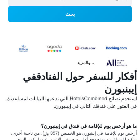
بحث
...والمزيد
أفكار للسفر حول الفنادقفي
إيبنبورن
استخدم نصائح HotelsCombined التي تدعمها البيانات لمساعدتك
في العثور على فندقك التالي في إيبنبورن.
ما هو أرخص يوم للإقامة في فندق في إيبنبورن؟
أرخص يوم للإقامة في إيبنبورن هو الخميس (357 ﷼). من ناحية أخرى،
يمكن للمسافرين توقع دفع أعلى سعر في الاثنين، عندما يكون السعر