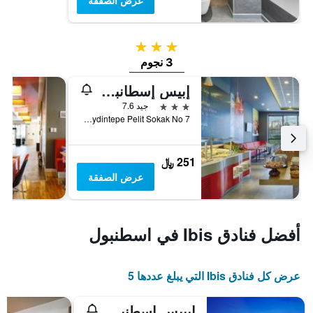
عرض الصفقة
3 نجوم
3 نجوم
إبيس إسطانبول توزلا
3 نجوم
جيد 7.6
Aydintepe Pelit Sokak No 7, اسطنبول, تركيا
251 ﷼
عرض الصفقة
أفضل فنادق Ibis في اسطنبول
عرض كل فنادق Ibis التي يبلغ عددها 5
إيبيس إسطنبول زيتنبورنو