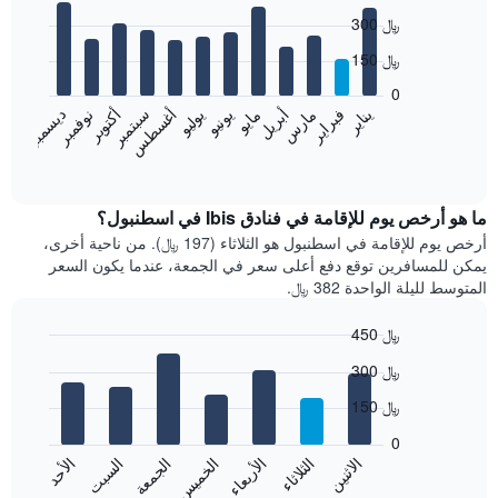
Bar
Chart
300 ﷼
graphic.
chart
with
150 ﷼
12
bars.
0
فبراير
مايو
أغسطس
نوفمبر
يناير
أبريل
يوليو
أكتوبر
مارس
يونيو
سبتمبر
ديسمبر
يعرض
المخطط
End
of
التالي
interactive
متوسط
chart
سعر
ما هو أرخص يوم للإقامة في فنادق Ibis في اسطنبول؟
غرفة
أرخص يوم للإقامة في اسطنبول هو الثلاثاء (197 ﷼). من ناحية أخرى،
كل
يمكن للمسافرين توقع دفع أعلى سعر في الجمعة، عندما يكون السعر
شهر
المتوسط لليلة الواحدة 382 ﷼.
يتضمن
المخطط
450 ﷼
1
Bar
محور
Chart
300 ﷼
graphic.
chart
X
with
الذي
150 ﷼
7
يعرض
bars.
0
الشهور.
الاثنين
الثلاثاء
الأربعاء
الخميس
الجمعة
السبت
الأحد
يتضمن
يعرض
المخطط
المخطط
End