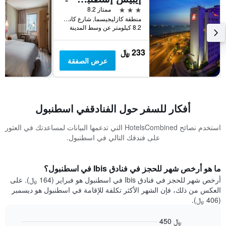
3 نجوم
ممتاز 8.2
منطقة كازليجيسما, شارع كانيدي رقم 56, اسطنبول, تركيا
8.2 كيلومتر عن وسط المدينة
233 ﷼
عرض الصفقة
أفكار للسفر حول الفنادقفي اسطنبول
استخدم نصائح HotelsCombined التي تدعمها البيانات لمساعدتك في العثور
على فندقك التالي في اسطنبول.
ما هو أرخص شهر للحجز في فنادق Ibis في اسطنبول؟
أرخص شهر للحجز في فنادق Ibis في اسطنبول هو فبراير (164 ﷼). على
العكس من ذلك، فإن الشهر الأكثر تكلفة للإقامة في اسطنبول هو ديسمبر
(406 ﷼).
450 ﷼