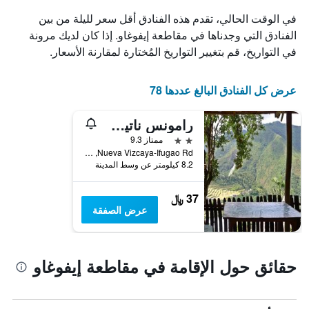
الذي
في الوقت الحالي، تقدم هذه الفنادق أقل سعر لليلة من بين
يعرض
الفنادق التي وجدناها في مقاطعة إيفوغاو. إذا كان لديك مرونة
أيام
في التواريخ، قم بتغيير التواريخ المُختارة لمقارنة الأسعار.
الأسبوع.
يتضمن
المخطط
عرض كل الفنادق البالغ عددها 78
التالي
1
محور
رامونس ناتيف هوم ستاي آند ريستورانت
Y
2 نجمتين
ممتاز 9.3
الذي
Nueva Vizcaya-Ifugao Rd, باناو, الفلبين
يعرض
8.2 كيلومتر عن وسط المدينة
متوسط
سعر
غرفة
37 ﷼
عرض الصفقة
حقائق حول الإقامة في مقاطعة إيفوغاو