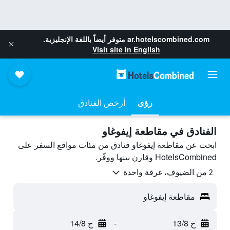
ar.hotelscombined.com
متوفر أيضاً باللغة الإنجليزية.
Visit site in English
رؤى
أرخص الفنادق
الفنادق في مقاطعة إيفوغاو
ابحث عن مقاطعة إيفوغاو فنادق من مئات مواقع السفر على
HotelsCombined وقارن بينها ووفّر.
2 من الضيوف، غرفة واحدة
مقاطعة إيفوغاو
خ 13/8
-
ج 14/8