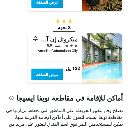
عرض الصفقة
3 نجوم
3 نجوم
ميكروتل إن آند ويندهام كابانتشان
3 نجوم
ممتاز 8.6
Sta. Arcadia, Cabanatuan City, الفلبين
122 ﷼
عرض الصفقة
أماكن للإقامة في مقاطعة نويفا ايسيجا
تصفح وقم بتكبير الخريطة على المناطق التي تخطط لزيارتها في
مقاطعة نويفا ايسيجا للعثور على أماكن الإقامة القريبة منها.
يمكن للمستخدمين النقر فوق اسم الفندق للعثور على مزيد من