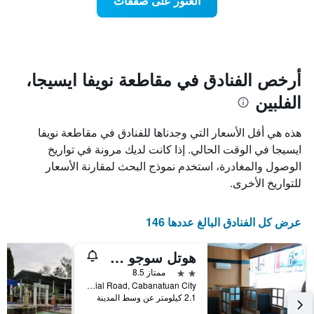
العثور على صفقات
يعرض
اقتراب
تاريخ
فئات
الإقامة
الفنادق
يتضمن
بالنجوم.
يتضمن
المخطط
1
المخطط
أرخص الفنادق في مقاطعة نويفا ايسيجا،
1
محور
الفلبين
X
محور
Y
الذي
الذي
يعرض
هذه هي أقل الأسعار التي وجدناها للفنادق في مقاطعة نويفا
عدد
يعرض
ايسيجا في الوقت الحالي. إذا كانت لديك مرونة في تواريخ
الأيام
متوسط
الوصول والمغادرة، استخدم نموذج البحث لمقارنة الأسعار
قبل
سعر
غرفة
الإقامة
للتواريخ الأخرى.
في
يتضمن
عطلة
المخطط
نهاية
التالي
عرض كل الفنادق البالغ عددها 146
1
هذا
محور
الأسبوع
هوتل سوجو كاباناتوان
Y
خلال
آخر
الذي
2 نجمتين
ممتاز 8.5
3
يعرض
Maharlika Highway, Circumferential Road, Cabanatuan City, الفلبين
2.1 كيلومتر عن وسط المدينة
أيام
متوسط
سعر