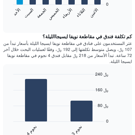
bars.
0
الشهور.
الاثنين
الثلاثاء
الأربعاء
الخميس
الجمعة
السبت
الأحد
يتضمن
يعرض
المخطط
المخطط
End
التالي
of
التالي
interactive
1
متوسط
chart
محور
سعر
كم تكلفة فندق في مقاطعة نويفا ايسيجاالليلة؟
Y
غرفة
عثر المستخدمون على فنادق في مقاطعة نويفا ايسيجا الليلة بأسعار تبدأ من
الذي
كل
107 ﷼، ويصل متوسط تكلفتها إلى 192 ﷼، وفقًا لعمليات البحث خلال آخر
يعرض
يوم
72 ساعة. تبدأ الأسعار من 218 ﷼ مقابل فندق 4 نجوم في مقاطعة نويفا
متوسط
في
ايسيجا الليلة.
سعر
الأسبوع
غرفة
يتضمن
240 ﷼
المخطط
Bar
1
Chart
graphic.
chart
محور
160 ﷼
with
X
2
الذي
bars.
يعرض
80 ﷼
أيام
يعرض
الأسبوع.
المخطط
0
يتضمن
التالي
ن
م
ن
م
المخطط
متوسط
3
ج
و
4
ج
و
التالي
End
سعر