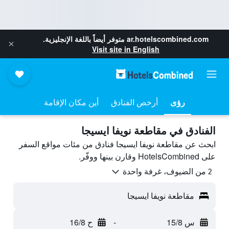
ar.hotelscombined.com
متوفر أيضاً باللغة الإنجليزية.
Visit site in English
رؤى
أرخص الفنادق
أين مكان الإقامة
الفنادق في مقاطعة نويفا ايسيجا
ابحث عن مقاطعة نويفا ايسيجا فنادق من مئات مواقع السفر
على HotelsCombined وقارن بينها ووفّر.
2 من الضيوف، غرفة واحدة
مقاطعة نويفا ايسيجا
س 15/8
-
ح 16/8