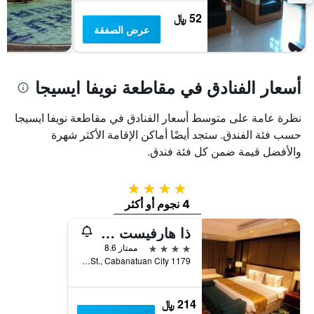
غرفة
52 ﷼
عرض الصفقة
أسعار الفنادق في مقاطعة نويفا ايسيجا
نظرة عامة على متوسط أسعار الفنادق في مقاطعة نويفا ايسيجا
حسب فئة الفندق. ستجد أيضًا أماكن الإقامة الأكثر شهرة
والأفضل قيمة ضمن كل فئة فندق.
4 نجوم
4 نجوم أو أكثر
ذا هارفيست هوتل مانيدجد باي هيي
4 نجوم
ممتاز 8.6
1179 Pio Del Pilar St., Cabanatuan City, الفلبين
214 ﷼