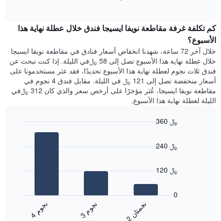
1
of
الغرفة
interactive
محور
هذه
chart
Y
كم تكلفة غرفة مقاطعة نويفا ايسيجا فندق خلال عطلة نهاية هذا
الليلة
الذي
الذي
الأسبوع؟
يعرض
عُثر
خلال آخر 72 ساعة، شهدنا انخفاض أسعار فنادق في مقاطعة نويفا ايسيجا
متوسط
عليه
خلال عطلة نهاية هذا الأسبوع تصل إلى 58 ﷼في الليلة. إذا كنت تبحث عن
سعر
خلال
فندق ثلاث نجوم لعطلة نهاية هذا الأسبوع تحديدًا، فقد عثر مستخدمونا على
غرفة
آخر
أسعار منخفضة تصل إلى 121 ﷼ في الليلة. مقابل فندق 4 نجوم في
3
مقاطعة نويفا ايسيجا، عُثر مؤخرًا على أرخص سعر والذي كان 312 ﷼في
أيام
الليلة لعطلة نهاية هذا الأسبوع.
مع
التصنيف
360 ﷼
حسب
النجوم
Bar
Chart
graphic.
يتضمن
chart
240 ﷼
with
المخطط
3
1
bars.
محور
120 ﷼
X
يعرض
التي
المخطط
0
تعرض
التالي
ن
م
ن
ن
ن
م
فئات
متوسط
3
ج
و
4
ج
و
الفنادق
2
ج
م
ت
ا
End
سعر