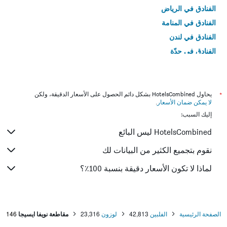
الفنادق في الرياض
الفنادق في المنامة
الفنادق في لندن
الفنادق في جدّة
الفنادق في القاهرة
*
يحاول HotelsCombined بشكل دائم الحصول على الأسعار الدقيقة، ولكن
لا يمكن ضمان الأسعار
.
إليك السبب:
HotelsCombined ليس البائع
نقوم بتجميع الكثير من البيانات لك
لماذا لا تكون الأسعار دقيقة بنسبة 100٪؟
الصفحة الرئيسية
الفلبين
42,813
لوزون
23,316
مقاطعة نويفا ايسيجا
146