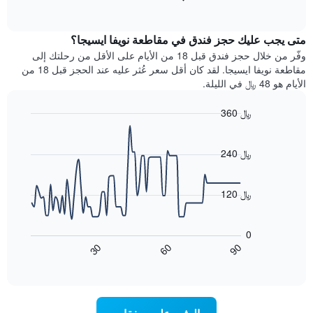
بالنجوم.
of
الغرفة
interactive
يتضمن
خلال
chart
المخطط
متى يجب عليك حجز فندق في مقاطعة نويفا ايسيجا؟
عطلة
1
نهاية
وفّر من خلال حجز فندق قبل 18 من الأيام على الأقل من رحلتك إلى
محور
هذا
مقاطعة نويفا ايسيجا. لقد كان أقل سعر عُثر عليه عند الحجز قبل 18 من
Y
الأسبوع
الأيام هو 48 ﷼ في الليلة.
الذي
الذي
يعرض
عُثر
متوسط
360 ﷼
عليه
سعر
Line
Chart
خلال
الغرفة
graphic.
chart
آخر
هذه
with
240 ﷼
3
90
الليلة
أيام
data
الذي
points.
مع
عُثر
120 ﷼
التصنيف
عليه
حسب
يعرض
خلال
النجوم
المخطط
آخر
0
التالي
يتضمن
3
90
30
60
كيفية
المخطط
End
أيام
of
1
تغير
interactive
سعر
محور
chart
X
غرفة
عند
الذي