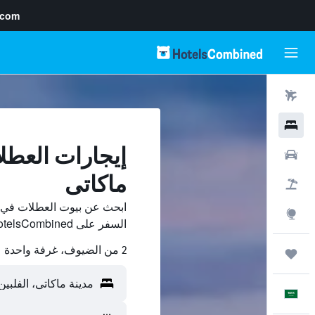
.com
رحلات طيران
فنادق
إيجارات العطل
سيارات
ماكاتى
حزم العروض
ابحث عن بيوت العطلات في م
استكشاف
السفر على HotelsCombined وقارن بينها ووفّر.
2 من الضيوف، غرفة واحدة
رحلات
العَرَبِيَّة