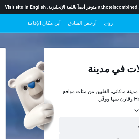
ar.hotelscombined
متوفر أيضاً باللغة الإنجليزية.
Visit site in English
رؤى
أرخص الفنادق
أين مكان الإقامة
ات في مدينة
دينة ماكاتى، الفلبين من مئات مواقع