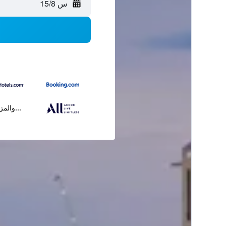
س 15/8
...والمز