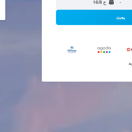
-
ح 16/8
بحث
يد