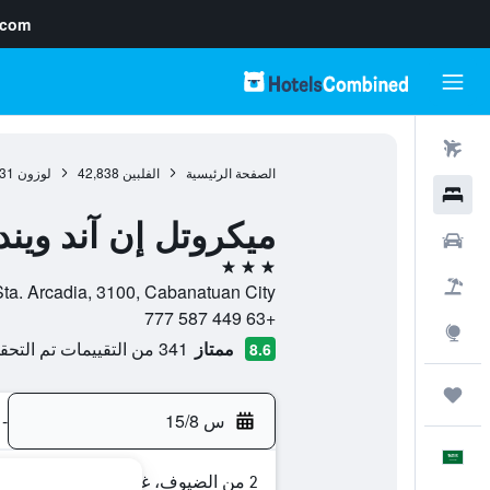
.com
رحلات طيران
الصفحة الرئيسية
الفلبين
42,838
لوزون
31
فنادق
ميكروتل إن آند ويند
سيارات
3 نجوم
حزم العروض
Sta. Arcadia, 3100, Cabanatuan City, مقاطعة نويفا ايسيجا, الفلبي
+63 449 587 777
استكشاف
ممتاز
341 من التقييمات تم التحقق منها
8.6
رحلات
س 15/8
-
العَرَبِيَّة
2 من الضيوف، غرفة واحدة