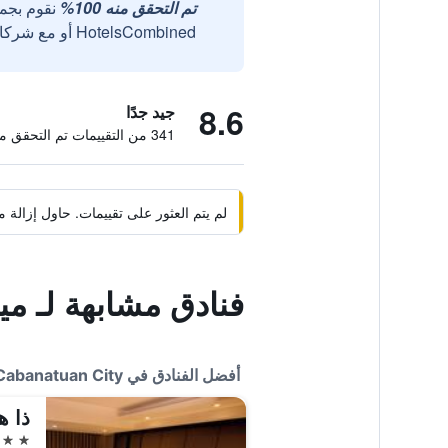
تم التحقق منه 100%
نقوم بجم
HotelsCombined أو مع شركائنا الخارجيين الموثوقين.
8.6
جيد جدًا
341 من التقييمات تم التحقق منها
لم يتم العثور على تقييمات. حاول إزال
فنادق مشابهة لـ مي
أفضل الفنادق في Cabanatuan City
4 نجوم