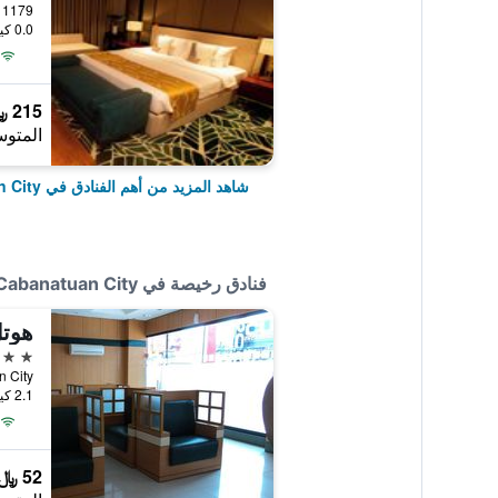
1179 Pio Del Pilar St., Cabanatuan City, الفلبين
0.0 كيلومتر عن وسط المدينة
215 ﷼
المتوس
شاهد المزيد من أهم الفنادق في Cabanatuan City
فنادق رخيصة في Cabanatuan City
هوتل
2 نجمتين
2.1 كيلومتر عن وسط المدينة
52 ﷼