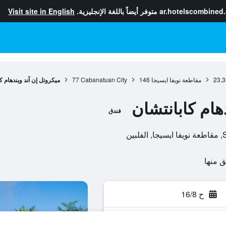
ar.hotelscombined
متوفر أيضاً باللغة الإنجليزية.
Visit site in English
23,3
مقاطعة نويفا ايسيجا
146
Cabanatuan City
77
ميكروتل إن آند ويندهام ك
هام كابانتشان
فندق
ن
ح 16/8