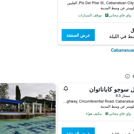
واي فاي مجاني
موقف السيارات
عرض الصفقة
ط في الليلة
 سوجو كاباناتوان
ممتاز 8.5
Maharlika Highway, Circumferential Road, Cabanatuan City, الفلبين
واي فاي مجاني
مكيف هواء
عرض الصفقة