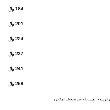
184 ﷼
201 ﷼
224 ﷼
237 ﷼
241 ﷼
258 ﷼
والرسوم المستحقة عند تسجيل المغادرة.