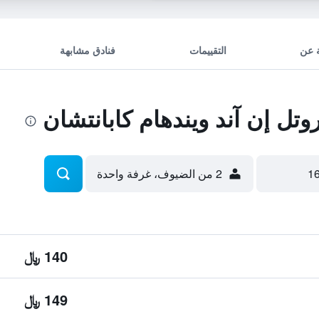
 عن
التقييمات
فنادق مشابهة
ل إن آند ويندهام كابانتشان
2 من الضيوف، غرفة واحدة
140 ﷼
149 ﷼