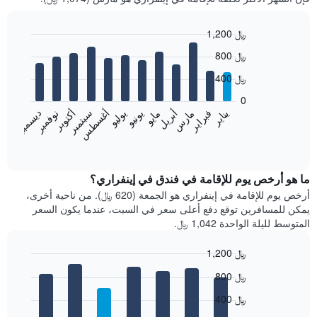
1,200 ﷼
Bar
Chart
800 ﷼
graphic.
chart
with
400 ﷼
12
bars.
0
فبراير
مايو
أغسطس
نوفمبر
يناير
أبريل
يوليو
أكتوبر
مارس
يونيو
سبتمبر
ديسمبر
يعرض
المخطط
End
of
التالي
interactive
متوسط
chart
سعر
ما هو أرخص يوم للإقامة في فندق في إينفراري؟
غرفة
أرخص يوم للإقامة في إينفراري هو الجمعة (620 ﷼). من ناحية أخرى،
كل
يمكن للمسافرين توقع دفع أعلى سعر في السبت، عندما يكون السعر
شهر
المتوسط لليلة الواحدة 1,042 ﷼.
يتضمن
المخطط
1,200 ﷼
1
Bar
محور
Chart
800 ﷼
graphic.
chart
X
with
الذي
400 ﷼
7
يعرض
bars.