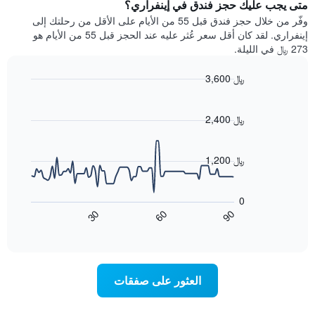
يتضمن
متى يجب عليك حجز فندق في إينفراري؟
عطلة
المخطط
نهاية
وفّر من خلال حجز فندق قبل 55 من الأيام على الأقل من رحلتك إلى
1
هذا
إينفراري. لقد كان أقل سعر عُثر عليه عند الحجز قبل 55 من الأيام هو
محور
الأسبوع
273 ﷼ في الليلة.
Y
الذي
الذي
عُثر
3,600 ﷼
يعرض
عليه
متوسط
Line
Chart
خلال
graphic.
chart
سعر
آخر
with
2,400 ﷼
الغرفة
3
90
هذه
أيام
data
الليلة
points.
مع
1,200 ﷼
الذي
التصنيف
عُثر
حسب
يعرض
عليه
النجوم
المخطط
0
خلال
التالي
يتضمن
60
90
30
آخر
كيفية
المخطط
End
3
of
1
تغير
interactive
أيام
سعر
محور
chart
X
غرفة
عند
الذي
العثور على صفقات
يعرض
اقتراب
تاريخ
فئات
الإقامة
الفنادق