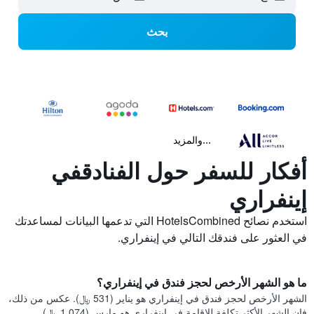
بحث
...والمزيد
أفكار للسفر حول الفنادقفي
إينفراري
استخدم نصائح HotelsCombined التي تدعمها البيانات لمساعدتك
في العثور على فندقك التالي في إينفراري.
ما هو الشهر الأرخص لحجز فندق في إينفراري؟
الشهر الأرخص لحجز فندق في إينفراري هو يناير (531 ﷼). عكس من ذلك،
فإن الشهر الأكثر تكلفة للإقامة في إينفراري هو مارس (1,074 ﷼).