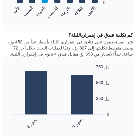
0
الشهور.
الاثنين
الخميس
الأحد
الأربعاء
السبت
الثلاثاء
الجمعة
يتضمن
يعرض
المخطط
المخطط
End
التالي
of
التالي
interactive
1
متوسط
chart
محور
سعر
كم تكلفة فندق في إينفراريالليلة؟
Y
غرفة
عثر المستخدمون على فنادق في إينفراري الليلة بأسعار تبدأ من 452 ﷼،
الذي
كل
ويصل متوسط تكلفتها إلى 827 ﷼، وفقًا لعمليات البحث خلال آخر 72
يعرض
يوم
ساعة. تبدأ الأسعار من 698 ﷼ مقابل فندق 4 نجوم في إينفراري الليلة.
متوسط
في
سعر
الأسبوع
750 ﷼
غرفة
يتضمن
Bar
المخطط
Chart
graphic.
chart
1
500 ﷼
with
محور
2
X
bars.
الذي
250 ﷼
يعرض
يعرض
أيام
المخطط
0
الأسبوع.
التالي
ن
م
ن
م
يتضمن
متوسط
3
ج
و
4
ج
و
المخطط
End
سعر
of
التالي
الغرفة
interactive