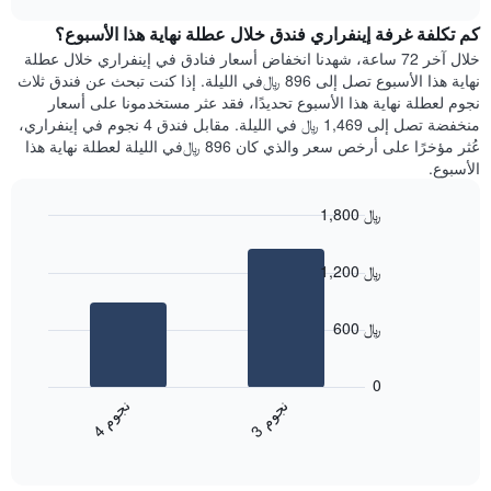
1
هذه
chart
محور
كم تكلفة غرفة إينفراري فندق خلال عطلة نهاية هذا الأسبوع؟
الليلة
Y
الذي
خلال آخر 72 ساعة، شهدنا انخفاض أسعار فنادق في إينفراري خلال عطلة
الذي
عُثر
نهاية هذا الأسبوع تصل إلى 896 ﷼في الليلة. إذا كنت تبحث عن فندق ثلاث
يعرض
عليه
نجوم لعطلة نهاية هذا الأسبوع تحديدًا، فقد عثر مستخدمونا على أسعار
متوسط
خلال
منخفضة تصل إلى 1,469 ﷼ في الليلة. مقابل فندق 4 نجوم في إينفراري،
سعر
آخر
عُثر مؤخرًا على أرخص سعر والذي كان 896 ﷼في الليلة لعطلة نهاية هذا
غرفة
3
الأسبوع.
أيام
مع
1,800 ﷼
التصنيف
Bar
حسب
Chart
graphic.
chart
النجوم
1,200 ﷼
with
يتضمن
2
المخطط
bars.
1
600 ﷼
محور
يعرض
X
المخطط
0
التي
التالي
ن
م
ن
م
تعرض
متوسط
3
ج
و
4
ج
و
فئات
End
سعر
of
الفنادق
الغرفة
interactive
بالنجوم.
خلال
chart