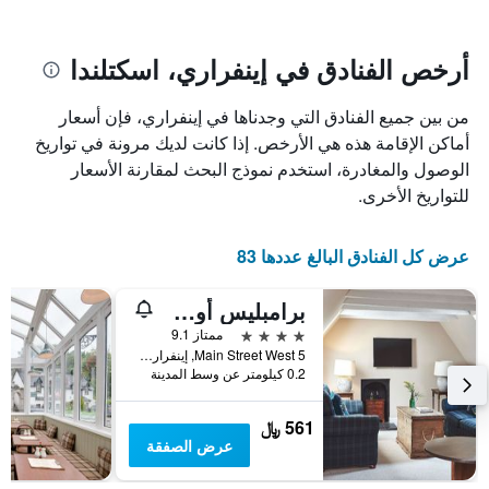
يتضمن
بالنجوم.
يتضمن
المخطط
1
المخطط
أرخص الفنادق في إينفراري، اسكتلندا
1
محور
X
محور
من بين جميع الفنادق التي وجدناها في إينفراري، فإن أسعار
Y
الذي
الذي
يعرض
أماكن الإقامة هذه هي الأرخص. إذا كانت لديك مرونة في تواريخ
عدد
يعرض
الوصول والمغادرة، استخدم نموذج البحث لمقارنة الأسعار
الأيام
متوسط
للتواريخ الأخرى.
قبل
سعر
غرفة
الإقامة
في
يتضمن
عرض كل الفنادق البالغ عددها 83
عطلة
المخطط
نهاية
التالي
برامبليس أوف إنفيراراي
1
هذا
محور
الأسبوع
4 نجوم
ممتاز 9.1
Y
خلال
5 Main Street West, إينفراري, المملكة المتحدة
آخر
الذي
0.2 كيلومتر عن وسط المدينة
3
يعرض
أيام
متوسط
561 ﷼
سعر
عرض الصفقة
غرفة