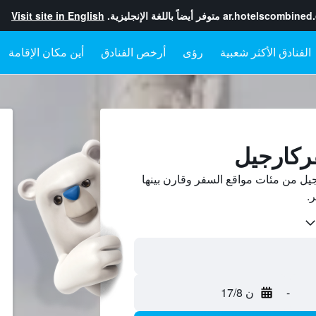
ar.hotelscombined
متوفر أيضاً باللغة الإنجليزية.
Visit site in English
رؤى
أرخص الفنادق
أين مكان الإقامة
فركارجيل
يل من مئات مواقع السفر وقارن بينها
-
ن 17/8