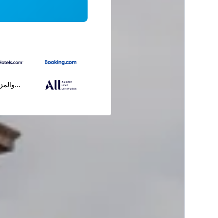
...والمز