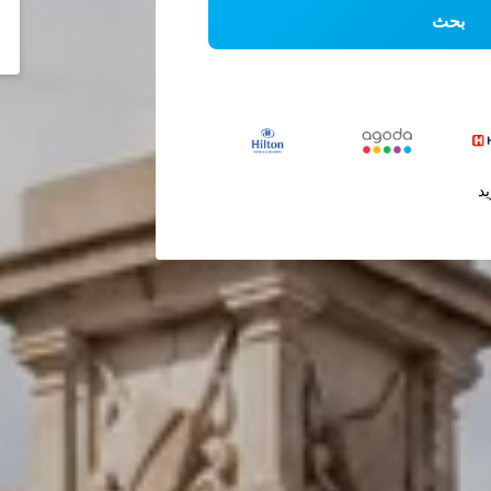
بحث
يد