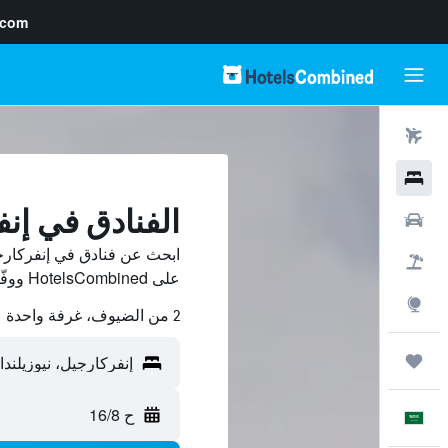
.com
رحلات طيران
فنادق
الفنادق في إن
سيارات
ابحث عن فنادق في إنفركارج
حزم العروض
على HotelsCombined ووفّر.
استكشاف
2 من الضيوف، غرفة واحدة
رحلات
ح 16/8
العَرَبِيَّة