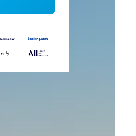
...والمز