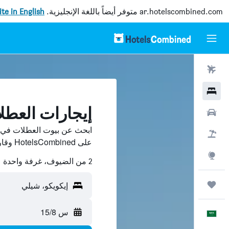
ar.hotelscombined.com
متوفر أيضاً باللغة الإنجليزية.
site in English
رحلات طيران
فنادق
إيجارات العطل
سيارات
ابحث عن بيوت العطلات في إ
حزم العروض
على HotelsCombined وقارن بينها ووفّر.
استكشاف
2 من الضيوف، غرفة واحدة
رحلات
إيكويكو، شيلي
س 15/8
العَرَبِيَّة