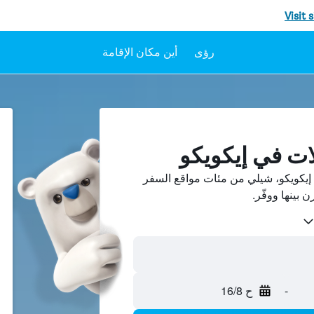
Visit 
رؤى
أين مكان الإقامة
ات في إيكويكو
يكويكو، شيلي من مئات مواقع السفر
-
ح 16/8