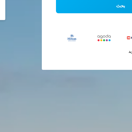
بحث
يد