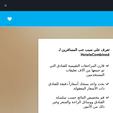
تعرف على سبب حب المسافرين لـ
HotelsCombined
قارن المراجعات التقييمية للفنادق التي
تم جمعها من آلاف تعليقات
المستخدمين.
بحث واحد يمنحك أسعاراً دقيقة للفنادق
ذات الأسعار المعقولة.
قم بتخصيص النتائج حسب سلسلة
الفنادق ووسائل الراحة والسعر وغير
ذلك من الأمور.