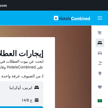
.com
رحلات طيران
فنادق
إيجارات العطل
سيارات
ابحث عن بيوت العطلات في اي
حزم العروض
على HotelsCombined وقارن بينها ووفّر.
استكشاف
2 من الضيوف، غرفة واحدة
رحلات
ج 14/8
العَرَبِيَّة