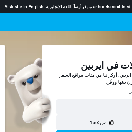
ar.hotelscombined
متوفر أيضاً باللغة الإنجليزية.
Visit site in English
ات في ايربين
ربين، أوكرانيا من مئات مواقع السفر
-
س 15/8