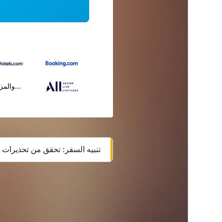
...والمز
تنبيه السفر: تحقق من تحذيرات ا