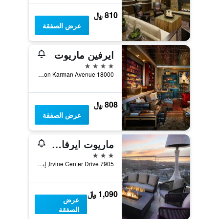
810 ﷼
عرض الصفقة
ايرفين ماريوت
4 نجوم
18000 Von Karman Avenue, إيرفين, CA, الولايات المتحدة الأميريكية
808 ﷼
عرض الصفقة
ماريوت ايرفاين سبيكتروم
3 نجوم
7905 Irvine Center Drive, إيرفين, CA, الولايات المتحدة الأميريكية
1,090 ﷼
عرض
الصفقة