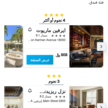
فئة فندق.
4 نجوم
4 نجوم أو أكثر
ايرفين ماريوت
4 نجوم
ممتاز 8.1
18000 Von Karman Avenue, إيرفين, CA, الولايات المتحدة الأميريكية
808 ﷼
عرض الصفقة
3 نجوم
3 نجوم
نزل ريزيدنس ايفرين جون واين ايربورت اورنج
3 نجوم
ممتاز 8.2
2855 Main Street, إيرفين, CA, الولايات المتحدة الأميريكية