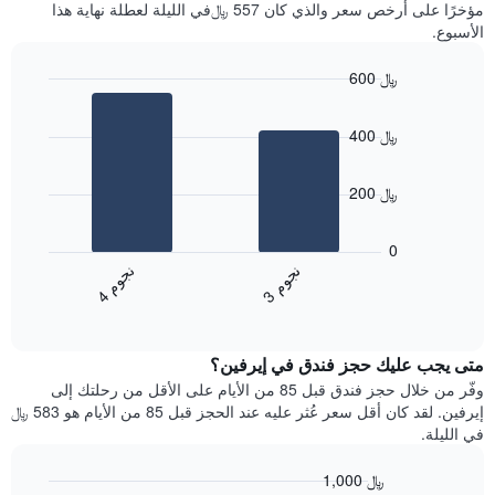
آخر
مؤخرًا على أرخص سعر والذي كان 557 ﷼في الليلة لعطلة نهاية هذا
غرفة
3
الأسبوع.
أيام
مع
600 ﷼
التصنيف
Bar
حسب
Chart
graphic.
chart
النجوم
400 ﷼
with
يتضمن
2
المخطط
bars.
1
200 ﷼
محور
يعرض
X
المخطط
0
التي
التالي
ن
م
ن
م
تعرض
متوسط
3
ج
و
4
ج
و
فئات
End
سعر
of
الفنادق
الغرفة
interactive
بالنجوم.
خلال
chart
يتضمن
متى يجب عليك حجز فندق في إيرفين؟
عطلة
المخطط
نهاية
وفّر من خلال حجز فندق قبل 85 من الأيام على الأقل من رحلتك إلى
1
هذا
إيرفين. لقد كان أقل سعر عُثر عليه عند الحجز قبل 85 من الأيام هو 583 ﷼
محور
الأسبوع
في الليلة.
Y
الذي
الذي
عُثر
1,000 ﷼
يعرض
عليه