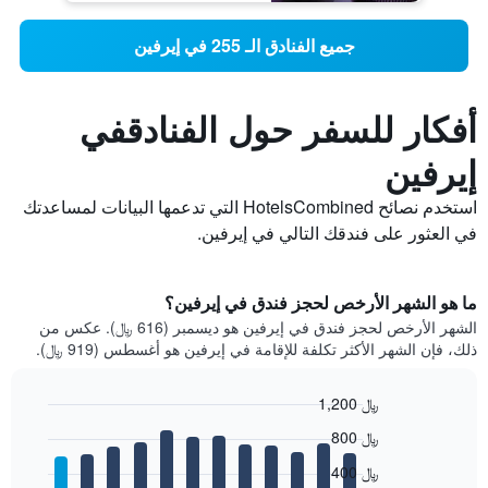
جميع الفنادق الـ 255 في إيرفين
أفكار للسفر حول الفنادقفي
إيرفين
استخدم نصائح HotelsCombined التي تدعمها البيانات لمساعدتك
في العثور على فندقك التالي في إيرفين.
ما هو الشهر الأرخص لحجز فندق في إيرفين؟
الشهر الأرخص لحجز فندق في إيرفين هو ديسمبر (616 ﷼). عكس من
ذلك، فإن الشهر الأكثر تكلفة للإقامة في إيرفين هو أغسطس (919 ﷼).
1,200 ﷼
Bar
Chart
800 ﷼
graphic.
chart
with
400 ﷼
12