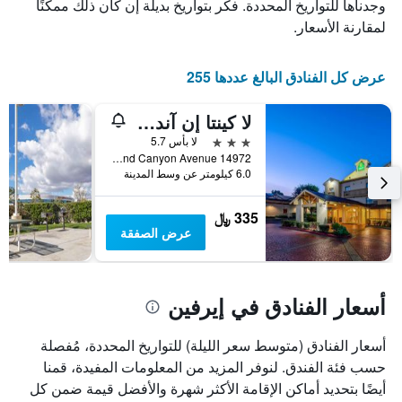
الذي
يعرض
وجدناها للتواريخ المحددة. فكر بتواريخ بديلة إن كان ذلك ممكنًا
عدد
يعرض
لمقارنة الأسعار.
الأيام
متوسط
قبل
سعر
غرفة
الإقامة
عرض كل الفنادق البالغ عددها 255
في
يتضمن
عطلة
المخطط
لا كينتا إن آند سويتس باي ويندام إرفين سبيكتروم
نهاية
التالي
1
هذا
3 نجوم
لا بأس 5.7
محور
الأسبوع
14972 Sand Canyon Avenue, إيرفين, CA, الولايات المتحدة الأميريكية
Y
خلال
6.0 كيلومتر عن وسط المدينة
آخر
الذي
3
يعرض
335 ﷼
أيام
متوسط
عرض الصفقة
سعر
غرفة
أسعار الفنادق في إيرفين
أسعار الفنادق (متوسط سعر الليلة) للتواريخ المحددة، مُفصلة
حسب فئة الفندق. لنوفر المزيد من المعلومات المفيدة، قمنا
أيضًا بتحديد أماكن الإقامة الأكثر شهرة والأفضل قيمة ضمن كل