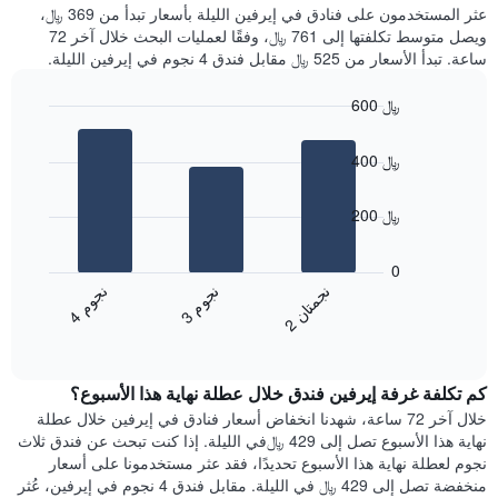
غرفة
عثر المستخدمون على فنادق في إيرفين الليلة بأسعار تبدأ من 369 ﷼،
الذي
كل
ويصل متوسط تكلفتها إلى 761 ﷼، وفقًا لعمليات البحث خلال آخر 72
يعرض
يوم
ساعة. تبدأ الأسعار من 525 ﷼ مقابل فندق 4 نجوم في إيرفين الليلة.
متوسط
في
سعر
الأسبوع
600 ﷼
غرفة
يتضمن
Bar
المخطط
Chart
graphic.
chart
1
400 ﷼
with
محور
3
X
bars.
200 ﷼
الذي
يعرض
يعرض
أيام
المخطط
0
الأسبوع.
التالي
ن
م
ن
ن
ن
م
يتضمن
متوسط
3
ج
و
4
ج
و
2
ج
م
ت
ا
المخطط
End
سعر
of
التالي
الغرفة
interactive
1
هذه
chart
محور
كم تكلفة غرفة إيرفين فندق خلال عطلة نهاية هذا الأسبوع؟
الليلة
Y
الذي
خلال آخر 72 ساعة، شهدنا انخفاض أسعار فنادق في إيرفين خلال عطلة
الذي
عُثر
نهاية هذا الأسبوع تصل إلى 429 ﷼في الليلة. إذا كنت تبحث عن فندق ثلاث
يعرض
عليه
نجوم لعطلة نهاية هذا الأسبوع تحديدًا، فقد عثر مستخدمونا على أسعار
متوسط
خلال
منخفضة تصل إلى 429 ﷼ في الليلة. مقابل فندق 4 نجوم في إيرفين، عُثر
سعر