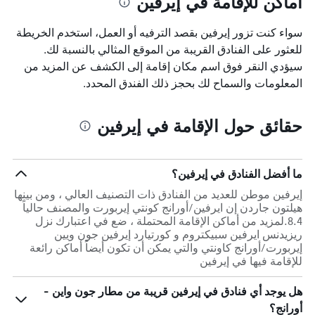
أماكن للإقامة في إيرفين
سواء كنت تزور إيرفين بقصد الترفيه أو العمل، استخدم الخريطة
للعثور على الفنادق القريبة من الموقع المثالي بالنسبة لك.
سيؤدي النقر فوق اسم مكان إقامة إلى الكشف عن المزيد من
المعلومات والسماح لك بحجز ذلك الفندق المحدد.
حقائق حول الإقامة في إيرفين
ما أفضل الفنادق في إيرفين؟
إيرفين موطن للعديد من الفنادق ذات التصنيف العالي ، ومن بينها
هيلتون جاردن إن ايرفين/أورانج كونتي إيربورت والمصنف حالياً
8.4.لمزيد من أماكن الإقامة المحتملة ، ضع في اعتبارك نزل
ريزيدنس ايرفين سبيكتروم و كورتيارد إيرفين جون ويين
إيربورت/أورانج كاونتي والتي يمكن أن تكون أيضاً أماكن رائعة
للإقامة فيها في إيرفين
هل يوجد أي فنادق في إيرفين قريبة من مطار جون واين -
أورانج؟