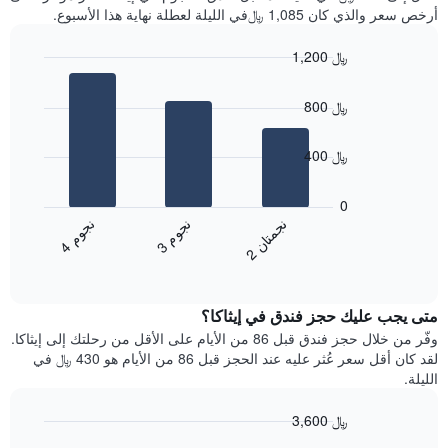
سعر
آخر
أرخص سعر والذي كان 1,085 ﷼في الليلة لعطلة نهاية هذا الأسبوع.
غرفة
3
أيام
1,200 ﷼
مع
Bar
Chart
التصنيف
graphic.
chart
حسب
800 ﷼
with
النجوم
3
يتضمن
bars.
400 ﷼
المخطط
1
يعرض
محور
المخطط
0
X
التالي
ن
م
ن
ن
ن
م
التي
متوسط
3
ج
و
4
ج
و
2
ج
م
ت
ا
تعرض
End
سعر
of
فئات
الغرفة
interactive
الفنادق
خلال
chart
بالنجوم.
متى يجب عليك حجز فندق في إيثاكا؟
عطلة
يتضمن
نهاية
وفّر من خلال حجز فندق قبل 86 من الأيام على الأقل من رحلتك إلى إيثاكا.
المخطط
هذا
لقد كان أقل سعر عُثر عليه عند الحجز قبل 86 من الأيام هو 430 ﷼ في
1
الأسبوع
الليلة.
محور
الذي
Y
عُثر
3,600 ﷼
الذي
عليه
يعرض
Line
Chart