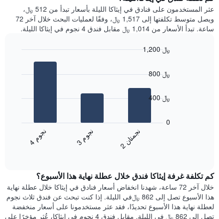
Y
غرفة
عثر المستخدمون على فنادق في إيثاكا الليلة بأسعار تبدأ من 512 ﷼،
الذي
كل
ويصل متوسط تكلفتها إلى 1,517 ﷼، وفقًا لعمليات البحث خلال آخر 72
يعرض
يوم
ساعة. تبدأ الأسعار من 1,014 ﷼ مقابل فندق 4 نجوم في إيثاكا الليلة.
متوسط
في
سعر
الأسبوع
1,200 ﷼
غرفة
يتضمن
Bar
المخطط
Chart
graphic.
chart
1
800 ﷼
with
محور
3
X
bars.
400 ﷼
الذي
يعرض
يعرض
أيام
المخطط
0
الأسبوع.
التالي
ن
م
ن
ن
ن
م
يتضمن
متوسط
3
ج
و
4
ج
و
2
ج
م
ت
ا
المخطط
End
سعر
of
التالي
الغرفة
interactive
1
هذه
chart
محور
كم تكلفة غرفة إيثاكا فندق خلال عطلة نهاية هذا الأسبوع؟
الليلة
Y
الذي
خلال آخر 72 ساعة، شهدنا انخفاض أسعار فنادق في إيثاكا خلال عطلة نهاية
الذي
عُثر
هذا الأسبوع تصل إلى 862 ﷼في الليلة. إذا كنت تبحث عن فندق ثلاث نجوم
يعرض
عليه
لعطلة نهاية هذا الأسبوع تحديدًا، فقد عثر مستخدمونا على أسعار منخفضة
متوسط
خلال
تصل إلى 862 ﷼ في الليلة. مقابل فندق 4 نجوم في إيثاكا، عُثر مؤخرًا على