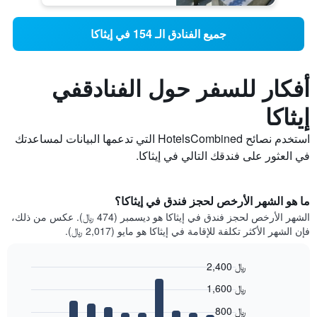
جميع الفنادق الـ 154 في إيثاكا
أفكار للسفر حول الفنادقفي
إيثاكا
استخدم نصائح HotelsCombined التي تدعمها البيانات لمساعدتك
في العثور على فندقك التالي في إيثاكا.
ما هو الشهر الأرخص لحجز فندق في إيثاكا؟
الشهر الأرخص لحجز فندق في إيثاكا هو ديسمبر (474 ﷼). عكس من ذلك،
فإن الشهر الأكثر تكلفة للإقامة في إيثاكا هو مايو (2,017 ﷼).
2,400 ﷼
Bar
Chart
1,600 ﷼
graphic.
chart
with
800 ﷼
12