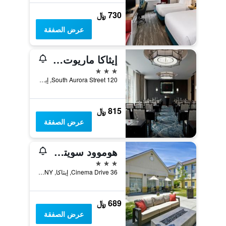
730 ﷼
عرض الصفقة
إيثاكا ماريوت داونتاون أون ذي كامنز
3 نجوم
120 South Aurora Street, إيثاكا, NY, الولايات المتحدة الأميريكية
815 ﷼
عرض الصفقة
هوموود سويتس باي هيلتون إثاكا
3 نجوم
36 Cinema Drive, إيثاكا, NY, الولايات المتحدة الأميريكية
689 ﷼
عرض الصفقة