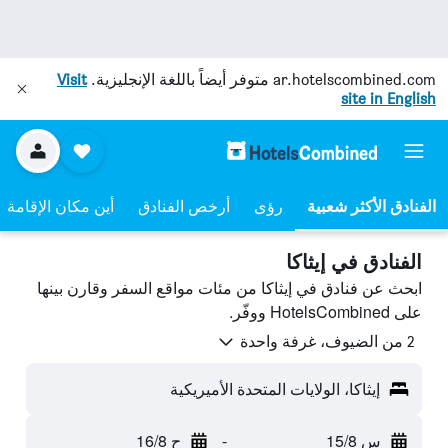
ar.hotelscombined.com
متوفر أيضاً باللغة الإنجليزية.
Visit
site in English
رؤى
أرخص الفنادق
أين مكان الإقامة
الفنادق في إيثاكا
ابحث عن فنادق في إيثاكا من مئات مواقع السفر وقارن بينها
على HotelsCombined ووفّر.
2 من الضيوف، غرفة واحدة
إيثاكا، الولايات المتحدة الأميريكية
س 15/8
-
ح 16/8