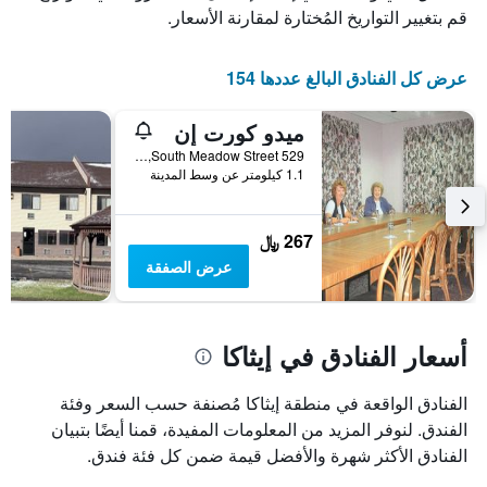
عدد
يعرض
قم بتغيير التواريخ المُختارة لمقارنة الأسعار.
الأيام
متوسط
قبل
سعر
غرفة
الإقامة
عرض كل الفنادق البالغ عددها 154
في
يتضمن
عطلة
المخطط
ميدو كورت إن
نهاية
التالي
1
هذا
529 South Meadow Street, إيثاكا, NY, الولايات المتحدة الأميريكية
محور
الأسبوع
1.1 كيلومتر عن وسط المدينة
Y
خلال
آخر
الذي
3
يعرض
267 ﷼
أيام
متوسط
عرض الصفقة
سعر
غرفة
أسعار الفنادق في إيثاكا
الفنادق الواقعة في منطقة إيثاكا مُصنفة حسب السعر وفئة
الفندق. لنوفر المزيد من المعلومات المفيدة، قمنا أيضًا بتبيان
الفنادق الأكثر شهرة والأفضل قيمة ضمن كل فئة فندق.