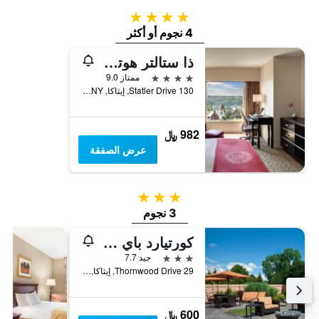
4 نجوم
4 نجوم أو أكثر
ذا ستالتر هوتل آت كورنل يونفرستي
4 نجوم
ممتاز 9.0
130 Statler Drive, إيثاكا, NY, الولايات المتحدة الأميريكية
982 ﷼
عرض الصفقة
3 نجوم
3 نجوم
كورتيارد باي ماريوت إيثاكا أيربورت/يونيفيرسيتي
3 نجوم
جيد 7.7
29 Thornwood Drive, إيثاكا, NY, الولايات المتحدة الأميريكية
600 ﷼