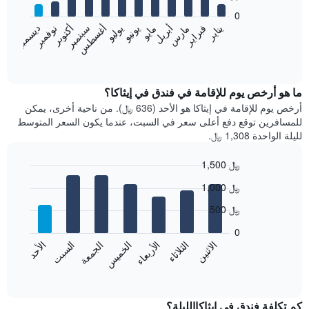
bars.
0
فبراير
مايو
أغسطس
نوفمبر
يناير
أبريل
يوليو
أكتوبر
مارس
يونيو
سبتمبر
ديسمبر
يعرض
المخطط
End
of
التالي
interactive
متوسط
chart
سعر
ما هو أرخص يوم للإقامة في فندق في إيثاكا؟
غرفة
أرخص يوم للإقامة في إيثاكا هو الأحد (636 ﷼). من ناحية أخرى، يمكن
كل
للمسافرين توقع دفع أعلى سعر في السبت، عندما يكون السعر المتوسط
شهر
لليلة الواحدة 1,308 ﷼.
يتضمن
المخطط
1,500 ﷼
1
Bar
محور
Chart
1,000 ﷼
graphic.
chart
X
with
الذي
500 ﷼
7
يعرض
bars.
0
الشهور.
الاثنين
الخميس
الأحد
الأربعاء
السبت
الثلاثاء
الجمعة
يتضمن
يعرض
المخطط
المخطط
End
التالي
of
التالي
interactive
1
متوسط
chart
محور
سعر
كم تكلفة فندق في إيثاكاالليلة؟