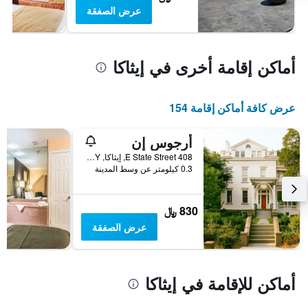
عرض الصفقة
أماكن إقامة أخرى في إيثاكا
عرض كافة أماكن إقامة 154
أرجوس إن
408 E State Street, إيثاكا, NY, الولايات المتحدة الأميريكية
0.3 كيلومتر عن وسط المدينة
830 ﷼
عرض الصفقة
أماكن للإقامة في إيثاكا