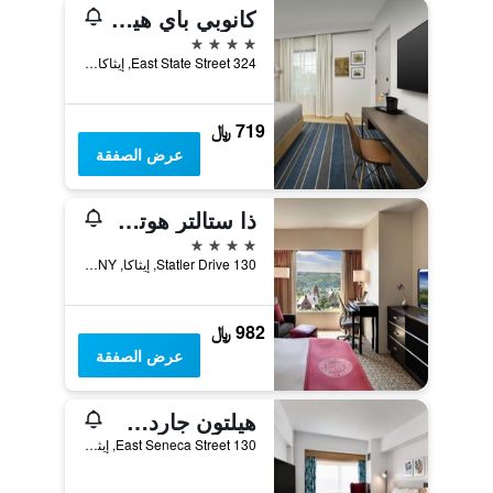
كانوبي باي هيلتون إيثاكا داون تاون
4 نجوم
324 East State Street, إيثاكا, NY, الولايات المتحدة الأميريكية
719 ﷼
عرض الصفقة
ذا ستالتر هوتل آت كورنل يونفرستي
4 نجوم
130 Statler Drive, إيثاكا, NY, الولايات المتحدة الأميريكية
982 ﷼
عرض الصفقة
هيلتون جاردن إن إيثاكا
130 East Seneca Street, إيثاكا, NY, الولايات المتحدة الأميريكية