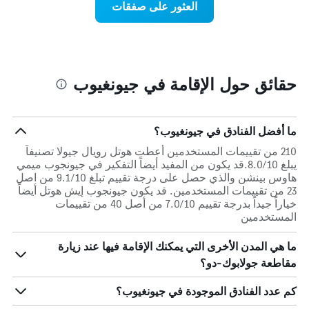
العثور على صفقات
الذي
اقتراب
يعرض
تاريخ
متوسط
الإقامة
سعر
يتضمن
غرفة
المخطط
1
حقائق حول الإقامة في جيونغيوب
محور
X
الذي
يعرض
ما أفضل الفنادق في جيونغيوب؟
عدد
210 من تقييمات المستخدمين أعطت هوتل رويال جيولا تصنيفاً
الأيام
يبلغ 8.0/10.قد يكون من المفيد أيضاً التفكير في جيونجوب ميمي
قبل
هاوس بينشن والذي حصل على درجة تقييم تبلغ 9.1/10 من اصل
الإقامة
23 من تقييمات المستخدمين. قد يكون جيونجوب إيش هوتل أيضاً
يتضمن
خياراً جيداً بدرجة تقييم 7.0/10 من أصل 40 من تقييمات
المخطط
المستخدمين
التالي
1
ما هي المدن الأخرى التي يمكنك الإقامة فيها عند زيارة
محور
Y
مقاطعة جولابوك-دو؟
الذي
يعرض
كم عدد الفنادق الموجودة في جيونغيوب؟
متوسط