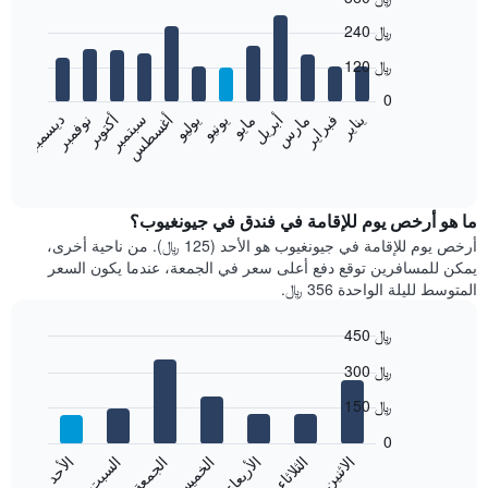
Bar
Chart
240 ﷼
graphic.
chart
with
120 ﷼
12
bars.
0
نوفمبر
فبراير
مايو
أغسطس
يناير
أبريل
يوليو
أكتوبر
مارس
يونيو
سبتمبر
ديسمبر
يعرض
المخطط
End
of
التالي
interactive
متوسط
chart
سعر
ما هو أرخص يوم للإقامة في فندق في جيونغيوب؟
غرفة
أرخص يوم للإقامة في جيونغيوب هو الأحد (125 ﷼). من ناحية أخرى،
كل
يمكن للمسافرين توقع دفع أعلى سعر في الجمعة، عندما يكون السعر
شهر
المتوسط لليلة الواحدة 356 ﷼.
يتضمن
المخطط
450 ﷼
1
Bar
محور
Chart
300 ﷼
graphic.
chart
X
with
الذي
150 ﷼
7
يعرض
bars.
0
الشهور.
الاثنين
الثلاثاء
الأربعاء
الخميس
الجمعة
السبت
الأحد
يتضمن
يعرض
المخطط