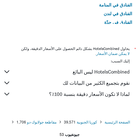
الفنادق في المنامة
الفنادق في لندن
الفنادق في جدّة
الفنادق في القاهرة
*
يحاول HotelsCombined بشكل دائم الحصول على الأسعار الدقيقة، ولكن
لا يمكن ضمان الأسعار
.
إليك السبب:
HotelsCombined ليس البائع
نقوم بتجميع الكثير من البيانات لك
لماذا لا تكون الأسعار دقيقة بنسبة 100٪؟
الصفحة الرئيسية
كوريا الجنوبية
39,571
مقاطعة جولابوك-دو
1,706
جيونغيوب
53