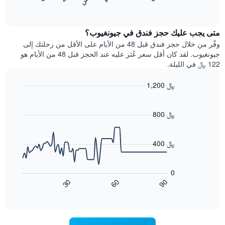
المخطط
End
التالي
of
التالي
interactive
1
متوسط
chart
محور
سعر
متى يجب عليك حجز فندق في جيونغيوب؟
Y
غرفة
وفّر من خلال حجز فندق قبل 48 من الأيام على الأقل من رحلتك إلى
الذي
كل
جيونغيوب. لقد كان أقل سعر عُثر عليه عند الحجز قبل 48 من الأيام هو
يعرض
يوم
122 ﷼ في الليلة.
متوسط
في
سعر
الأسبوع
1,200 ﷼
غرفة
يتضمن
Line
المخطط
Chart
graphic.
chart
1
with
800 ﷼
محور
90
X
data
الذي
points.
400 ﷼
يعرض
أيام
يعرض
الأسبوع.
المخطط
0
يتضمن
التالي
60
90
30
المخطط
كيفية
End
of
التالي
تغير
interactive
1
سعر
chart
محور
غرفة
Y
عند