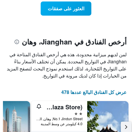
عطلة
المخطط
نهاية
العثور على صفقات
1
هذا
محور
الأسبوع
Y
الذي
الذي
عُثر
يعرض
عليه
متوسط
خلال
أرخص الفنادق في Jianghan، وهان
سعر
آخر
الغرفة
3
لمن لديهم ميزانية محدودة، هذه هي أرخص الفنادق المتاحة في
هذه
أيام
الليلة
Jianghan في التواريخ المحددة. يمكن أن تختلف الأسعار بناءً
مع
الذي
التصنيف
على التواريخ المُختارة، لذلك استخدم نموذج البحث لتصفح المزيد
عُثر
حسب
من الخيارات إذا كان لديك مرونة في التواريخ.
عليه
النجوم
خلال
يتضمن
آخر
المخطط
عرض كل الفنادق البالغ عددها 478
3
1
أيام
محور
Ease Hotel(Wuhan Hankou Railway Station Plaza Store)
X
الذي
2 نجمتين
يعرض
No.1 Jindun Street, وهان, الصين
فئات
4.0 كيلومتر عن وسط المدينة
الفنادق