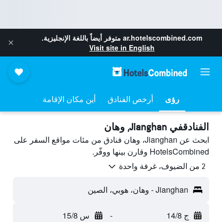
ar.hotelscombined.com
متوفر أيضاً باللغة الإنجليزية.
Visit site in English
رؤى
أرخص الفنادق
أين مكان الإقامة
الفنادقفي Jianghan, وهان
ابحث عن Jianghan، وهان فنادق من مئات مواقع السفر على
HotelsCombined وقارن بينها ووفّر.
2 من الضيوف، غرفة واحدة
Jianghan - وهان، هوبي، الصين
ج 14/8
-
س 15/8