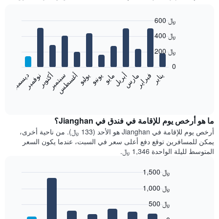
600 ﷼
Bar
Chart
400 ﷼
graphic.
chart
with
200 ﷼
12
bars.
0
فبراير
مايو
أغسطس
نوفمبر
يناير
أبريل
يوليو
أكتوبر
مارس
يونيو
سبتمبر
ديسمبر
يعرض
المخطط
End
of
التالي
interactive
متوسط
chart
سعر
ما هو أرخص يوم للإقامة في فندق في Jianghan؟
غرفة
أرخص يوم للإقامة في Jianghan هو الأحد (133 ﷼). من ناحية أخرى،
كل
يمكن للمسافرين توقع دفع أعلى سعر في السبت، عندما يكون السعر
شهر
المتوسط لليلة الواحدة 1,346 ﷼.
يتضمن
المخطط
1,500 ﷼
1
Bar
محور
Chart
1,000 ﷼
graphic.
chart
X
with
الذي
500 ﷼
7
يعرض
bars.