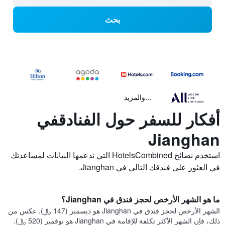
بحث
...والمزيد
أفكار للسفر حول الفنادقفي
Jianghan
استخدم نصائح HotelsCombined التي تدعمها البيانات لمساعدتك
في العثور على فندقك التالي في Jianghan.
ما هو الشهر الأرخص لحجز فندق في Jianghan؟
الشهر الأرخص لحجز فندق في Jianghan هو ديسمبر (147 ﷼). عكس من
ذلك، فإن الشهر الأكثر تكلفة للإقامة في Jianghan هو نوفمبر (520 ﷼).