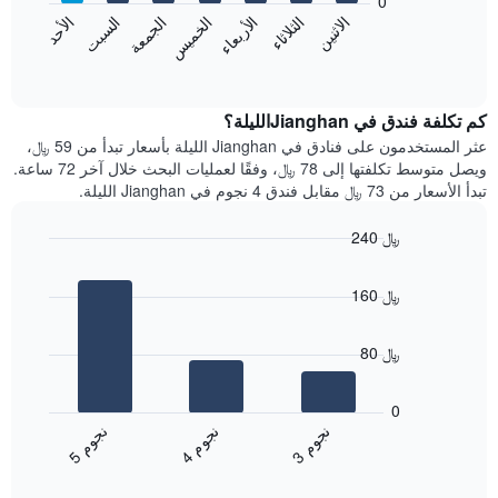
0
الشهور.
الاثنين
الخميس
الأحد
الأربعاء
السبت
الثلاثاء
الجمعة
يتضمن
يعرض
المخطط
المخطط
End
التالي
of
التالي
interactive
1
متوسط
chart
محور
سعر
كم تكلفة فندق في Jianghanالليلة؟
Y
غرفة
عثر المستخدمون على فنادق في Jianghan الليلة بأسعار تبدأ من 59 ﷼،
الذي
كل
ويصل متوسط تكلفتها إلى 78 ﷼، وفقًا لعمليات البحث خلال آخر 72 ساعة.
يعرض
يوم
تبدأ الأسعار من 73 ﷼ مقابل فندق 4 نجوم في Jianghan الليلة.
متوسط
في
سعر
الأسبوع
240 ﷼
غرفة
يتضمن
Bar
المخطط
Chart
graphic.
chart
1
160 ﷼
with
محور
3
X
bars.
الذي
80 ﷼
يعرض
يعرض
أيام
المخطط
0
الأسبوع.
التالي
ن
م
ن
م
ن
م
يتضمن
متوسط
4
ج
و
3
ج
و
5
ج
و
المخطط
End
سعر
of
التالي
الغرفة
interactive
1