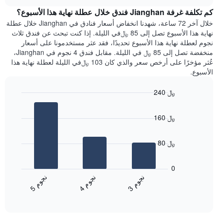
هذه
chart
محور
كم تكلفة غرفة Jianghan فندق خلال عطلة نهاية هذا الأسبوع؟
الليلة
Y
الذي
خلال آخر 72 ساعة، شهدنا انخفاض أسعار فنادق في Jianghan خلال عطلة
الذي
عُثر
نهاية هذا الأسبوع تصل إلى 85 ﷼في الليلة. إذا كنت تبحث عن فندق ثلاث
يعرض
عليه
نجوم لعطلة نهاية هذا الأسبوع تحديدًا، فقد عثر مستخدمونا على أسعار
متوسط
خلال
منخفضة تصل إلى 85 ﷼ في الليلة. مقابل فندق 4 نجوم في Jianghan،
سعر
آخر
عُثر مؤخرًا على أرخص سعر والذي كان 103 ﷼في الليلة لعطلة نهاية هذا
غرفة
3
الأسبوع.
أيام
مع
240 ﷼
التصنيف
Bar
حسب
Chart
graphic.
chart
النجوم
160 ﷼
with
يتضمن
3
المخطط
bars.
1
80 ﷼
محور
يعرض
X
المخطط
0
التي
التالي
ن
م
ن
م
ن
م
تعرض
متوسط
4
ج
و
3
ج
و
5
ج
و
فئات
End
سعر
of
الفنادق
الغرفة
interactive
بالنجوم.
خلال
chart
يتضمن