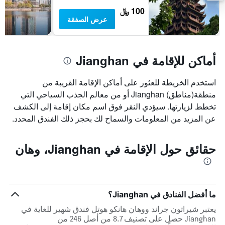
بالنجوم.
100 ﷼
يتضمن
عرض الصفقة
المخطط
1
محور
Y
أماكن للإقامة في Jianghan
الذي
يعرض
متوسط
استخدم الخريطة للعثور على أماكن الإقامة القريبة من
سعر
منطقة(مناطق) Jianghan أو من معالم الجذب السياحي التي
غرفة
تخطط لزيارتها. سيؤدي النقر فوق اسم مكان إقامة إلى الكشف
في
عن المزيد من المعلومات والسماح لك بحجز ذلك الفندق المحدد.
عطلة
نهاية
هذا
حقائق حول الإقامة في Jianghan، وهان
الأسبوع
خلال
آخر
3
أيام
ما أفضل الفنادق في Jianghan؟
يعتبر شيراتون جراند ووهان هانكو هوتل فندق شهير للغاية في
Jianghan حصل على تصنيف 8.7 من أصل 246 من