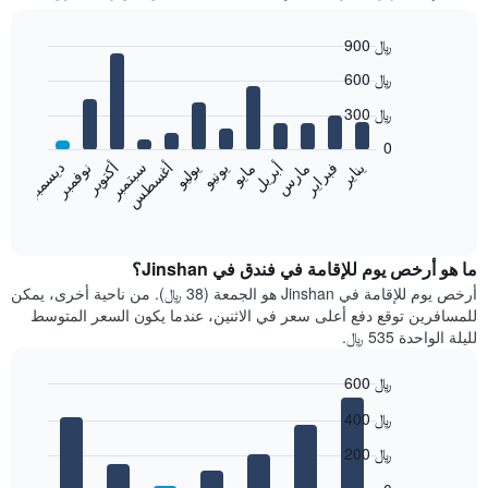
900 ﷼
Bar
Chart
600 ﷼
graphic.
chart
with
300 ﷼
12
bars.
0
فبراير
مايو
أغسطس
نوفمبر
يناير
أبريل
يوليو
أكتوبر
مارس
يونيو
سبتمبر
ديسمبر
يعرض
المخطط
End
of
التالي
interactive
متوسط
chart
سعر
ما هو أرخص يوم للإقامة في فندق في Jinshan؟
غرفة
أرخص يوم للإقامة في Jinshan هو الجمعة (38 ﷼). من ناحية أخرى، يمكن
كل
للمسافرين توقع دفع أعلى سعر في الاثنين، عندما يكون السعر المتوسط
شهر
لليلة الواحدة 535 ﷼.
يتضمن
المخطط
600 ﷼
1
Bar
محور
Chart
400 ﷼
graphic.
chart
X
with
الذي
200 ﷼
7
يعرض
bars.