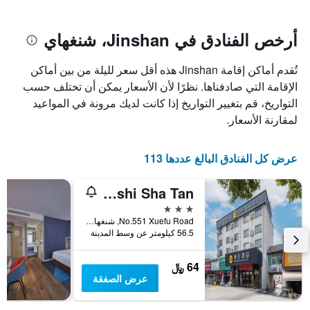
يتضمن
بالنجوم.
يتضمن
المخطط
1
المخطط
أرخص الفنادق في Jinshan، شنغهاي
1
محور
X
محور
تُقدم أماكن إقامة Jinshan هذه أقل سعر لليلة من بين أماكن
Y
الذي
الذي
يعرض
الإقامة التي صادفناها. نظرًا لأن الأسعار يمكن أن تختلف حسب
عدد
يعرض
التواريخ، قم بتغيير التواريخ إذا كانت لديك مرونة في المواعيد
الأيام
متوسط
لمقارنة الأسعار.
قبل
سعر
غرفة
الإقامة
في
يتضمن
عرض كل الفنادق البالغ عددها 113
عطلة
المخطط
نهاية
التالي
Super 8 by Wyndham Shanghai Jinshan Xuefulu Chengshi Sha Tan
1
هذا
محور
الأسبوع
3 نجوم
Y
خلال
No.551 Xuefu Road, شنغهاي, الصين
آخر
الذي
56.5 كيلومتر عن وسط المدينة
3
يعرض
أيام
متوسط
64 ﷼
سعر
عرض الصفقة
غرفة