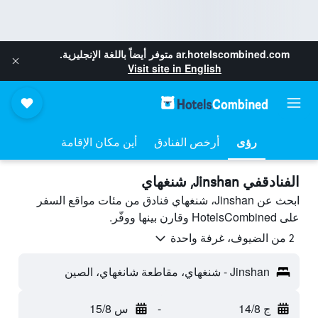
ar.hotelscombined.com
متوفر أيضاً باللغة الإنجليزية.
Visit site in English
رؤى
أرخص الفنادق
أين مكان الإقامة
الفنادقفي Jinshan, شنغهاي
ابحث عن Jinshan، شنغهاي فنادق من مئات مواقع السفر
على HotelsCombined وقارن بينها ووفّر.
2 من الضيوف، غرفة واحدة
Jinshan - شنغهاي، مقاطعة شانغهاي، الصين
ج 14/8
-
س 15/8