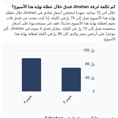
هذه
chart
محور
كم تكلفة غرفة Jinshan فندق خلال عطلة نهاية هذا الأسبوع؟
الليلة
Y
الذي
خلال آخر 72 ساعة، شهدنا انخفاض أسعار فنادق في Jinshan خلال عطلة
الذي
عُثر
نهاية هذا الأسبوع تصل إلى 70 ﷼في الليلة. إذا كنت تبحث عن فندق ثلاث
يعرض
عليه
نجوم لعطلة نهاية هذا الأسبوع تحديدًا، فقد عثر مستخدمونا على أسعار
متوسط
خلال
منخفضة تصل إلى 70 ﷼ في الليلة. مقابل فندق 4 نجوم في Jinshan، عُثر
سعر
آخر
مؤخرًا على أرخص سعر والذي كان 98 ﷼في الليلة لعطلة نهاية هذا
غرفة
3
الأسبوع.
أيام
مع
120 ﷼
التصنيف
Bar
حسب
Chart
graphic.
chart
النجوم
80 ﷼
with
يتضمن
2
المخطط
bars.
1
40 ﷼
محور
يعرض
X
المخطط
0
التي
التالي
ن
م
ن
م
تعرض
متوسط
3
ج
و
4
ج
و
فئات
End
سعر
of
الفنادق
الغرفة
interactive
بالنجوم.
خلال
chart
يتضمن