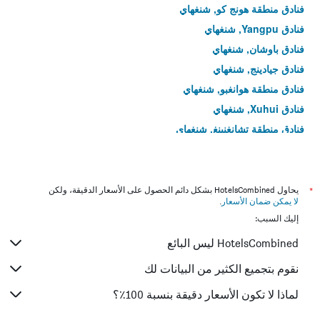
فنادق منطقة هونج كو, شنغهاي
فنادق Yangpu, شنغهاي
فنادق باوشان, شنغهاي
فنادق جيادينج, شنغهاي
فنادق منطقة هوانغبو, شنغهاي
فنادق Xuhui, شنغهاي
فنادق منطقة تشانغنينغ, شنغهاي
*
يحاول HotelsCombined بشكل دائم الحصول على الأسعار الدقيقة، ولكن
لا يمكن ضمان الأسعار
.
إليك السبب:
HotelsCombined ليس البائع
نقوم بتجميع الكثير من البيانات لك
لماذا لا تكون الأسعار دقيقة بنسبة 100٪؟