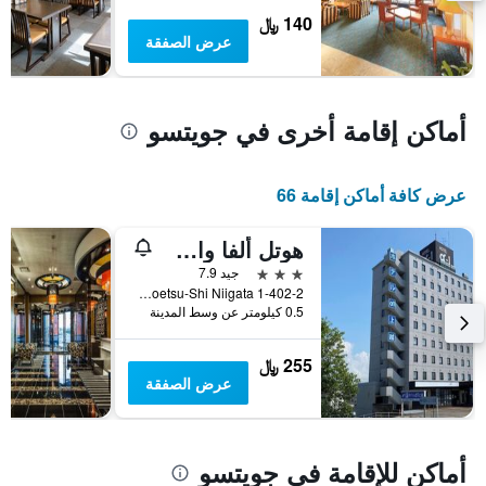
يعرض
140 ﷼
متوسط
عرض الصفقة
سعر
غرفة
أماكن إقامة أخرى في جويتسو
عرض كافة أماكن إقامة 66
هوتل ألفا وان جويتسو
3 نجوم
جيد 7.9
1-402-2 Ishibashi Joetsu-Shi Niigata, جويتسو, اليابان
0.5 كيلومتر عن وسط المدينة
255 ﷼
عرض الصفقة
أماكن للإقامة في جويتسو