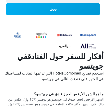
بحث
...والمزيد
أفكار للسفر حول الفنادقفي
جويتسو
استخدم نصائح HotelsCombined التي تدعمها البيانات لمساعدتك
في العثور على فندقك التالي في جويتسو.
ما هو الشهر الأرخص لحجز فندق في جويتسو؟
الشهر الأرخص لحجز فندق في جويتسو هو نوفمبر (157 ﷼). عكس من
ذلك، فإن الشهر الأكثر تكلفة للإقامة في جويتسو هو أغسطس (361 ﷼).