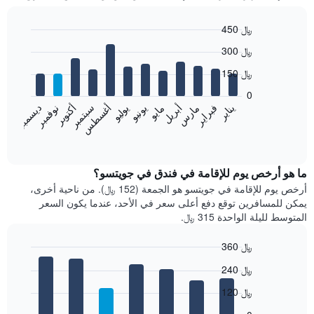
450 ﷼
Bar
Chart
300 ﷼
graphic.
chart
with
150 ﷼
12
bars.
0
فبراير
مايو
أغسطس
نوفمبر
يناير
أبريل
يوليو
أكتوبر
مارس
يونيو
سبتمبر
ديسمبر
يعرض
المخطط
End
of
التالي
interactive
متوسط
chart
سعر
ما هو أرخص يوم للإقامة في فندق في جويتسو؟
غرفة
أرخص يوم للإقامة في جويتسو هو الجمعة (152 ﷼). من ناحية أخرى،
كل
يمكن للمسافرين توقع دفع أعلى سعر في الأحد، عندما يكون السعر
شهر
المتوسط لليلة الواحدة 315 ﷼.
يتضمن
المخطط
360 ﷼
1
Bar
محور
Chart
240 ﷼
graphic.
chart
X
with
الذي
120 ﷼
7
يعرض
bars.