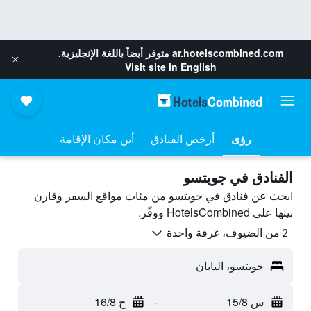
ar.hotelscombined.com
متوفر أيضاً باللغة الإنجليزية.
Visit site in English
رؤى
أرخص الفنادق
أين مكان الإقامة
الفنادق في جويتسو
ابحث عن فنادق في جويتسو من مئات مواقع السفر وقارن
بينها على HotelsCombined ووفّر.
2 من الضيوف، غرفة واحدة
جويتسو، اليابان
س 15/8
-
ح 16/8