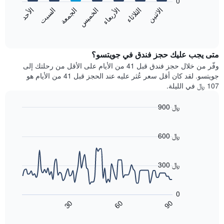
0
الشهور.
الاثنين
الثلاثاء
الأربعاء
الخميس
الجمعة
السبت
الأحد
يتضمن
يعرض
المخطط
المخطط
End
التالي
of
التالي
interactive
1
متوسط
chart
محور
سعر
متى يجب عليك حجز فندق في جويتسو؟
Y
غرفة
وفّر من خلال حجز فندق قبل 41 من الأيام على الأقل من رحلتك إلى
الذي
كل
جويتسو. لقد كان أقل سعر عُثر عليه عند الحجز قبل 41 من الأيام هو
يعرض
يوم
107 ﷼ في الليلة.
متوسط
في
سعر
الأسبوع
900 ﷼
غرفة
يتضمن
Line
المخطط
Chart
graphic.
chart
1
with
600 ﷼
محور
90
X
data
الذي
points.
300 ﷼
يعرض
أيام
يعرض
الأسبوع.
المخطط
0
يتضمن
التالي
90
30
60
المخطط
كيفية
End
of
التالي
تغير
interactive
1