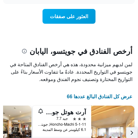
سعر
chart
محور
غرفة
Y
عند
العثور على صفقات
الذي
اقتراب
يعرض
تاريخ
متوسط
الإقامة
سعر
يتضمن
غرفة
المخطط
1
أرخص الفنادق في جويتسو، اليابان
محور
X
لمن لديهم ميزانية محدودة، هذه هي أرخص الفنادق المتاحة في
الذي
يعرض
جويتسو في التواريخ المحددة. عادةً ما تتفاوت الأسعار بناءً على
عدد
التواريخ المختارة وتصنيف نجوم الفندق وموقعه.
الأيام
قبل
الإقامة
عرض كل الفنادق البالغ عددها 66
يتضمن
المخطط
آرت هوتل جويتسو
التالي
1
3 نجوم
جيد 7.7
محور
5-1-11 Honcho-Machi, جويتسو, اليابان
Y
6.1 كيلومتر عن وسط المدينة
الذي