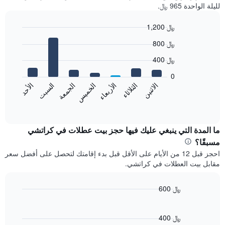
لليلة الواحدة 965 ﷼.
1,200 ﷼
Bar
Chart
800 ﷼
graphic.
chart
with
400 ﷼
7
bars.
0
الاثنين
الخميس
الأحد
الأربعاء
السبت
الثلاثاء
الجمعة
يعرض
المخطط
End
of
التالي
interactive
متوسط
chart
سعر
ما المدة التي ينبغي عليك فيها حجز بيت عطلات في كراتشي
غرفة
مسبقًا؟
كل
احجز قبل 12 من الأيام على الأقل قبل بدء إقامتك لتحصل على أفضل سعر
يوم
مقابل بيت العطلات في كراتشي.
في
الأسبوع
يتضمن
600 ﷼
المخطط
Line
Chart
1
graphic.
chart
محور
with
400 ﷼
X
90