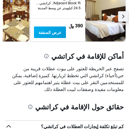
قبل
Adjacent Block 'R', كراتشي, باكستان
الإقامة
24.5 كيلومتر عن وسط المدينة
يتضمن
المخطط
التالي
390 ﷼
1
عرض الصفقة
محور
Y
الذي
يعرض
أماكن للإقامة في كراتشي
متوسط
سعر
غرفة
تصفح عبر الخريطة للعثور على بيوت عطلات قريبة من
حي(أحياء) كراتشي التي تخطط لزيارتها. كميزة إضافية، يمكن
للمستخدمين النقر على بيت عطلة يثير اهتمامهم للعثور على
معلومات مفيدة وصفقات لبيت العطلة ذلك.
حقائق حول الإقامة في كراتشي
كم تبلغ تكلفة إيجارات العطلات في كراتشي؟