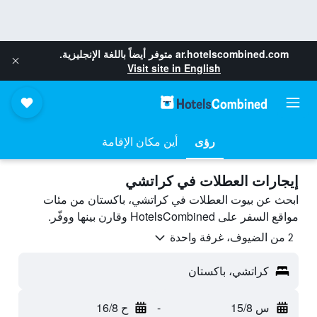
ar.hotelscombined.com
متوفر أيضاً باللغة الإنجليزية.
Visit site in English
رؤى
أين مكان الإقامة
إيجارات العطلات في كراتشي
ابحث عن بيوت العطلات في كراتشي، باكستان من مئات
مواقع السفر على HotelsCombined وقارن بينها ووفّر.
2 من الضيوف، غرفة واحدة
كراتشي، باكستان
س 15/8
-
ح 16/8