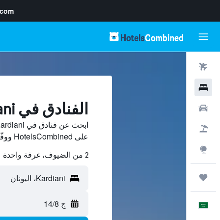
.com
رحلات طيران
فنادق
الفنادق في Kardiani
سيارات
حزم العروض
على HotelsCombined ووفّر.
استكشاف
2 من الضيوف، غرفة واحدة
رحلات
ج 14/8
العَرَبِيَّة