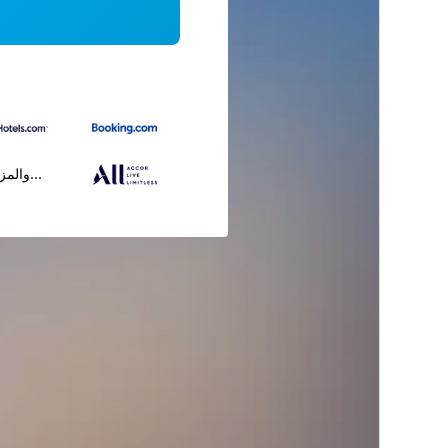
...والمز