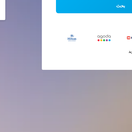
بحث
يد