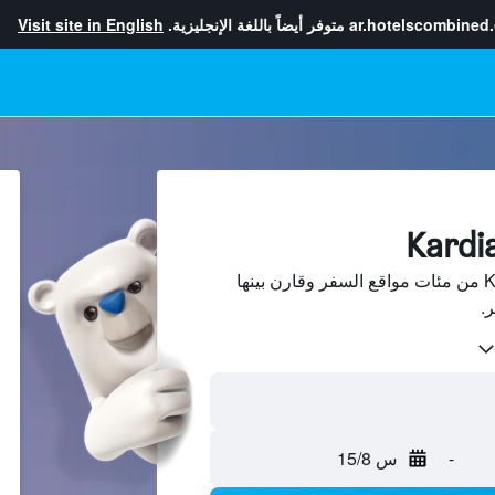
ar.hotelscombined
متوفر أيضاً باللغة الإنجليزية.
Visit site in English
ابحث عن فنادق في Kardiani من مئات مواقع السفر وقارن بينها
-
س 15/8