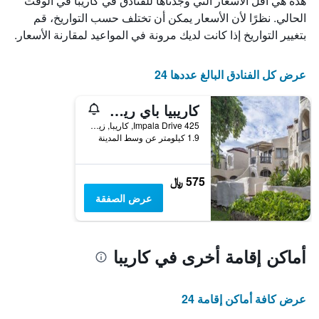
هذه هي أقل الأسعار التي وجدناها للفنادق في كاريبا في الوقت
X
الذي
الحالي. نظرًا لأن الأسعار يمكن أن تختلف حسب التواريخ، قم
يعرض
بتغيير التواريخ إذا كانت لديك مرونة في المواعيد لمقارنة الأسعار.
أيام
الأسبوع.
يتضمن
عرض كل الفنادق البالغ عددها 24
المخطط
التالي
كاريبيا باي ريزورت
1
محور
425 Impala Drive, كاريبا, زيمبابوي
Y
1.9 كيلومتر عن وسط المدينة
الذي
يعرض
متوسط
575 ﷼
سعر
عرض الصفقة
غرفة
أماكن إقامة أخرى في كاريبا
عرض كافة أماكن إقامة 24