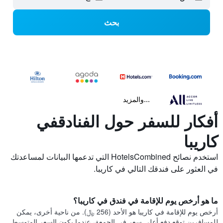
بحث
...والمزيد
أفكار للسفر حول الفنادقفي
كاريبا
استخدم نصائح HotelsCombined التي تدعمها البيانات لمساعدتك
في العثور على فندقك التالي في كاريبا.
ما هو أرخص يوم للإقامة في فندق في كاريبا؟
أرخص يوم للإقامة في كاريبا هو الأحد (256 ﷼). من ناحية أخرى، يمكن
للمسافرين توقع دفع أعلى سعر في الجمعة، عندما يكون السعر المتوسط