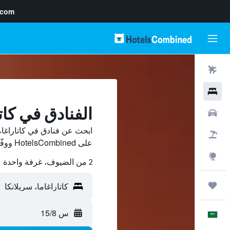
.com
رحلات طيران
فنادق
الفنادق في كات
سيارات
ابحث عن فنادق في كاتاراغام
حزم العروض
على HotelsCombined ووفّر.
استكشاف
2 من الضيوف، غرفة واحدة
رحلات
س 15/8
العَرَبِيَّة