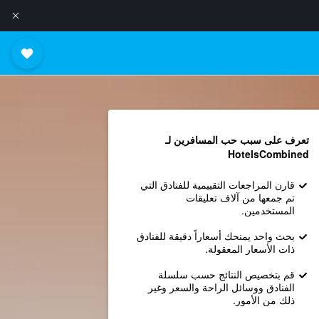
تعرف على سبب حب المسافرين لـ
HotelsCombined
قارن المراجعات التقييمية للفنادق التي
تم جمعها من آلاف تعليقات
المستخدمين.
بحث واحد يمنحك أسعاراً دقيقة للفنادق
ذات الأسعار المعقولة.
قم بتخصيص النتائج حسب سلسلة
الفنادق ووسائل الراحة والسعر وغير
ذلك من الأمور.