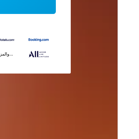
...والمز