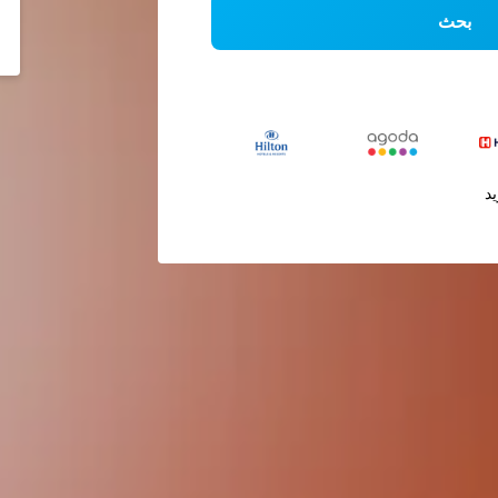
بحث
يد