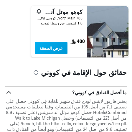
كوهو موتل آند سويتس
705 North Main, كووني, WI, الولايات المتحدة الأميريكية
1.6 كيلومتر عن وسط المدينة
400 ﷼
عرض الصفقة
حقائق حول الإقامة في كووني
ما أفضل الفنادق في كووني؟
يعتبر هاربور لايتس لودج فندق شهير للغاية في كووني حصل على
تصنيف 7.1 من أصل 195 من التقييمات.وفقاً لتعليقات مستخدمي
HotelsCombined حصل كوهو موتل آند سويتس (على تصنيف 8.9
من أصل 223 من التقييمات) وحصل Walk to Lake Michigan
beach, hit the bike trails, relax- large yard w/fire pit! (على
تصنيف 9.6 من أصل 24 من التقييمات) وهو أيضاً من الفنادق ذات