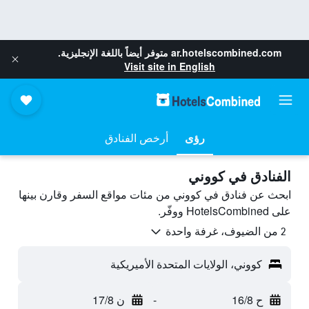
ar.hotelscombined.com
متوفر أيضاً باللغة الإنجليزية.
Visit site in English
رؤى
أرخص الفنادق
الفنادق في كووني
ابحث عن فنادق في كووني من مئات مواقع السفر وقارن بينها
على HotelsCombined ووفّر.
2 من الضيوف، غرفة واحدة
كووني، الولايات المتحدة الأميريكية
ح 16/8
-
ن 17/8