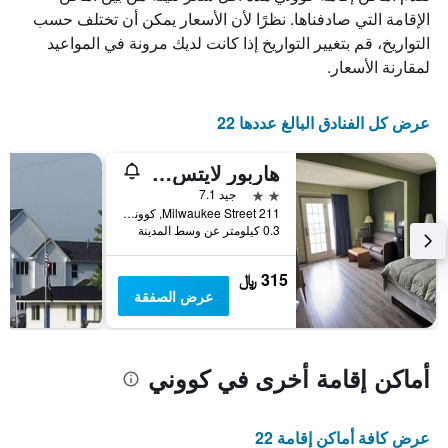
الذي
الإقامة التي صادفناها. نظرًا لأن الأسعار يمكن أن تختلف حسب
يعرض
التواريخ، قم بتغيير التواريخ إذا كانت لديك مرونة في المواعيد
أيام
لمقارنة الأسعار.
الأسبوع.
يتضمن
المخطط
عرض كل الفنادق البالغ عددها 22
التالي
1
هاربور لايتس لودج
محور
Y
2 نجمتين
جيد 7.1
الذي
211 Milwaukee Street, كووني, WI, الولايات المتحدة الأميريكية
يعرض
0.3 كيلومتر عن وسط المدينة
متوسط
سعر
315 ﷼
غرفة
عرض الصفقة
أماكن إقامة أخرى في كووني
عرض كافة أماكن إقامة 22