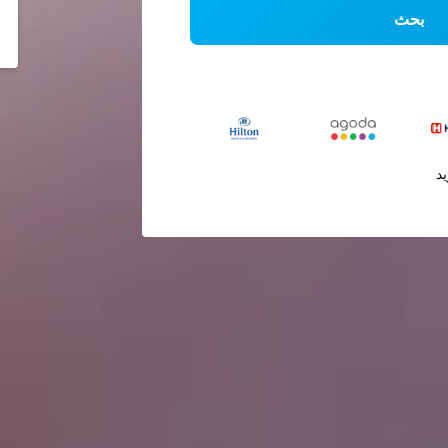
بحث
يد