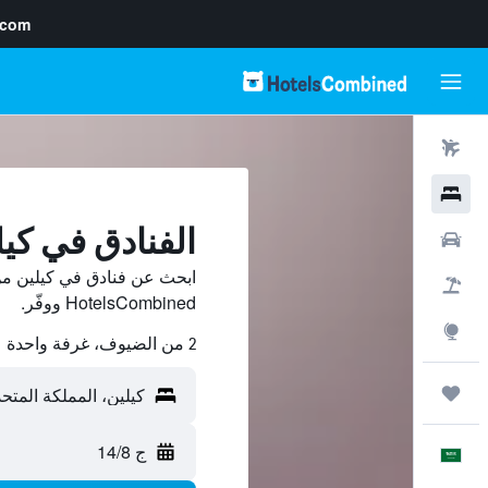
.com
رحلات طيران
فنادق
الفنادق في كيل
سيارات
ابحث عن فنادق في كيلين من
حزم العروض
HotelsCombined ووفّر.
استكشاف
2 من الضيوف، غرفة واحدة
رحلات
ج 14/8
العَرَبِيَّة