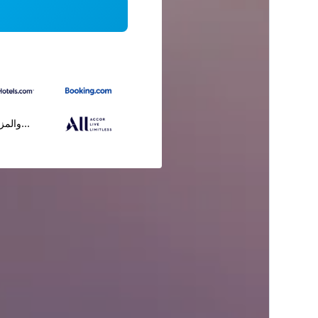
...والمز