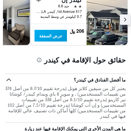
محور
2 نجمتين
جيد 6.6
Y
517 1st Avenue, كيندر, LA, الولايات المتحدة الأميريكية
الذي
0.7 كيلومتر عن وسط المدينة
يعرض
متوسط
206 ﷼
سعر
عرض الصفقة
غرفة
حقائق حول الإقامة في كيندر
ما أفضل الفنادق في كيندر؟
يعتبر كل من سيفين كلانز هوتل (بدرجة تقييم 8.7/10 من أصل 376
من تقييمات المستخدمين) ، و سوبر 8 باي ويندام كيندر/ كوشاتا
نير كازينو (بدرجة تقييم 8.1/10 من أصل 338 من تقييمات
المستخدمين) و إن آت كوشاتا (بدرجة تقييم 7.5/10 من أصل 102
من تقييمات المستخدمين) كلها أماكن ذات تصنيف عالي للإقامة
فيها في كيندر
ما هي المدن الأخرى التي يمكنك الإقامة فيها عند زيارة