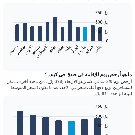
750 ﷼
Bar
Chart
500 ﷼
graphic.
chart
with
250 ﷼
12
bars.
0
فبراير
مايو
أغسطس
نوفمبر
يناير
أبريل
يوليو
أكتوبر
مارس
يونيو
سبتمبر
ديسمبر
يعرض
المخطط
End
of
التالي
interactive
متوسط
chart
سعر
ما هو أرخص يوم للإقامة في فندق في كيندر؟
غرفة
أرخص يوم للإقامة في كيندر هو الأربعاء (398 ﷼). من ناحية أخرى، يمكن
كل
للمسافرين توقع دفع أعلى سعر في الأحد، عندما يكون السعر المتوسط
شهر
لليلة الواحدة 641 ﷼.
يتضمن
المخطط
750 ﷼
1
Bar
محور
Chart
500 ﷼
graphic.
chart
X
with
الذي
250 ﷼
7
يعرض
bars.