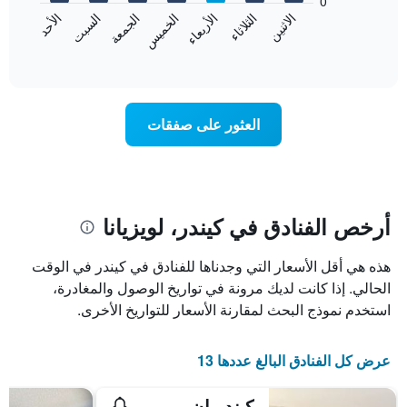
0
الشهور.
الاثنين
الثلاثاء
الأربعاء
الخميس
الجمعة
السبت
الأحد
يتضمن
يعرض
المخطط
المخطط
End
التالي
of
التالي
interactive
1
متوسط
chart
محور
سعر
Y
غرفة
العثور على صفقات
الذي
كل
يعرض
يوم
متوسط
في
سعر
الأسبوع
غرفة
يتضمن
المخطط
أرخص الفنادق في كيندر، لويزيانا
1
محور
هذه هي أقل الأسعار التي وجدناها للفنادق في كيندر في الوقت
X
الذي
الحالي. إذا كانت لديك مرونة في تواريخ الوصول والمغادرة،
يعرض
استخدم نموذج البحث لمقارنة الأسعار للتواريخ الأخرى.
أيام
الأسبوع.
يتضمن
عرض كل الفنادق البالغ عددها 13
المخطط
التالي
كيندر إن
1