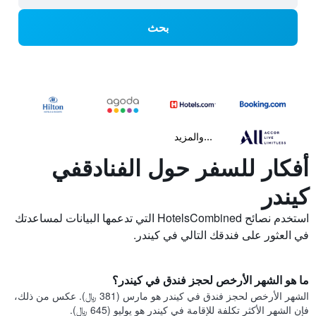
بحث
...والمزيد
أفكار للسفر حول الفنادقفي
كيندر
استخدم نصائح HotelsCombined التي تدعمها البيانات لمساعدتك
في العثور على فندقك التالي في كيندر.
ما هو الشهر الأرخص لحجز فندق في كيندر؟
الشهر الأرخص لحجز فندق في كيندر هو مارس (381 ﷼). عكس من ذلك،
فإن الشهر الأكثر تكلفة للإقامة في كيندر هو يوليو (645 ﷼).