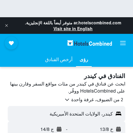
ar.hotelscombined.com
متوفر أيضاً باللغة الإنجليزية.
Visit site in English
رؤى
أرخص الفنادق
الفنادق في كيندر
ابحث عن فنادق في كيندر من مئات مواقع السفر وقارن بينها
على HotelsCombined ووفّر.
2 من الضيوف، غرفة واحدة
كيندر، الولايات المتحدة الأميريكية
خ 13/8
-
ج 14/8