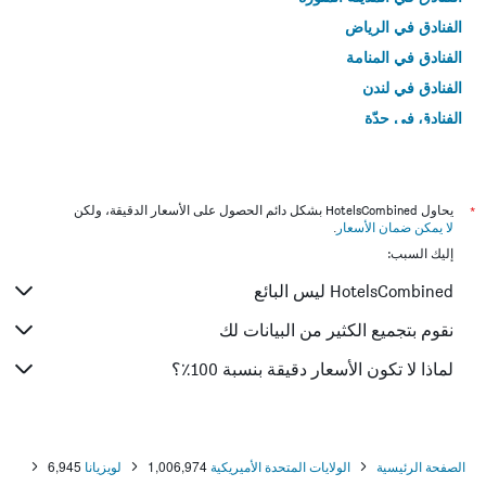
الفنادق في الرياض
الفنادق في المنامة
الفنادق في لندن
الفنادق في جدّة
الفنادق في القاهرة
*
يحاول HotelsCombined بشكل دائم الحصول على الأسعار الدقيقة، ولكن
لا يمكن ضمان الأسعار
.
إليك السبب:
HotelsCombined ليس البائع
نقوم بتجميع الكثير من البيانات لك
لماذا لا تكون الأسعار دقيقة بنسبة 100٪؟
الصفحة الرئيسية
الولايات المتحدة الأميريكية
1,006,974
لويزيانا
6,945