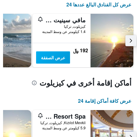
آخر
المخطط
عرض كل الفنادق البالغ عددها 24
3
1
أيام
محور
مافي سينيت كامبينج بانسيون
X
الذي
كيزيلوت, تركيا
يعرض
1.4 كيلومتر عن وسط المدينة
فئات
الفنادق
بالنجوم.
192 ﷼
يتضمن
عرض الصفقة
المخطط
1
محور
Y
أماكن إقامة أخرى في كيزيلوت
الذي
يعرض
متوسط
عرض كافة أماكن إقامة 24
سعر
غرفة
في
Cenger Beach Resort Spa - شامل كليًا
عطلة
Kızılot Mevkii, كيزيلوت, تركيا
نهاية
5.9 كيلومتر عن وسط المدينة
هذا
الأسبوع