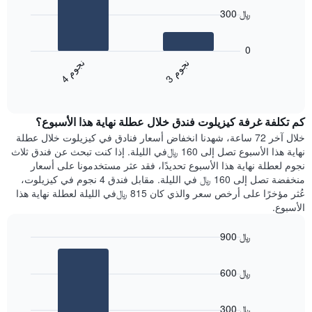
bars.
الذي
300 ﷼
يعرض
يعرض
أيام
المخطط
0
الأسبوع.
التالي
ن
م
ن
م
يتضمن
متوسط
3
ج
و
4
ج
و
المخطط
End
سعر
of
التالي
الغرفة
interactive
1
هذه
chart
محور
كم تكلفة غرفة كيزيلوت فندق خلال عطلة نهاية هذا الأسبوع؟
الليلة
Y
الذي
خلال آخر 72 ساعة، شهدنا انخفاض أسعار فنادق في كيزيلوت خلال عطلة
الذي
عُثر
نهاية هذا الأسبوع تصل إلى 160 ﷼في الليلة. إذا كنت تبحث عن فندق ثلاث
يعرض
عليه
نجوم لعطلة نهاية هذا الأسبوع تحديدًا، فقد عثر مستخدمونا على أسعار
متوسط
خلال
منخفضة تصل إلى 160 ﷼ في الليلة. مقابل فندق 4 نجوم في كيزيلوت،
سعر
آخر
عُثر مؤخرًا على أرخص سعر والذي كان 815 ﷼في الليلة لعطلة نهاية هذا
غرفة
3
الأسبوع.
أيام
مع
900 ﷼
التصنيف
Bar
حسب
Chart
graphic.
chart
النجوم
600 ﷼
with
يتضمن
2
المخطط
bars.
1
300 ﷼