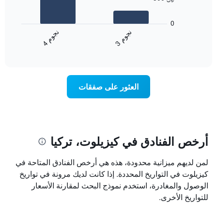
محور
يعرض
X
المخطط
0
التي
التالي
ن
م
ن
م
تعرض
متوسط
3
ج
و
4
ج
و
فئات
End
سعر
of
الفنادق
الغرفة
interactive
بالنجوم.
خلال
chart
يتضمن
عطلة
المخطط
نهاية
العثور على صفقات
1
هذا
محور
الأسبوع
Y
الذي
الذي
عُثر
يعرض
عليه
متوسط
خلال
أرخص الفنادق في كيزيلوت، تركيا
سعر
آخر
الغرفة
3
لمن لديهم ميزانية محدودة، هذه هي أرخص الفنادق المتاحة في
هذه
أيام
الليلة
كيزيلوت في التواريخ المحددة. إذا كانت لديك مرونة في تواريخ
مع
الذي
التصنيف
الوصول والمغادرة، استخدم نموذج البحث لمقارنة الأسعار
عُثر
حسب
للتواريخ الأخرى.
عليه
النجوم
خلال
يتضمن