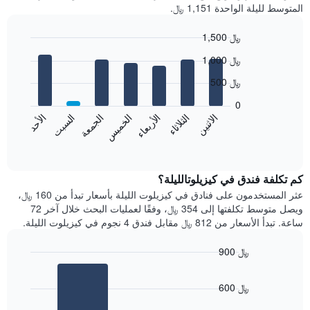
المتوسط لليلة الواحدة 1,151 ﷼.
1,500 ﷼
Bar
Chart
1,000 ﷼
graphic.
chart
with
500 ﷼
7
bars.
0
الاثنين
الخميس
الأحد
الأربعاء
السبت
الثلاثاء
الجمعة
يعرض
المخطط
End
of
التالي
interactive
متوسط
chart
سعر
كم تكلفة فندق في كيزيلوتالليلة؟
غرفة
عثر المستخدمون على فنادق في كيزيلوت الليلة بأسعار تبدأ من 160 ﷼،
كل
ويصل متوسط تكلفتها إلى 354 ﷼، وفقًا لعمليات البحث خلال آخر 72
يوم
ساعة. تبدأ الأسعار من 812 ﷼ مقابل فندق 4 نجوم في كيزيلوت الليلة.
في
الأسبوع
900 ﷼
يتضمن
Bar
المخطط
Chart
graphic.
chart
1
600 ﷼
with
محور
2
X