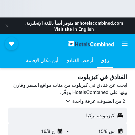
ar.hotelscombined.com
متوفر أيضاً باللغة الإنجليزية.
Visit site in English
رؤى
أرخص الفنادق
أين مكان الإقامة
الفنادق في كيزيلوت
ابحث عن فنادق في كيزيلوت من مئات مواقع السفر وقارن
بينها على HotelsCombined ووفّر.
2 من الضيوف، غرفة واحدة
كيزيلوت، تركيا
س 15/8
-
ح 16/8