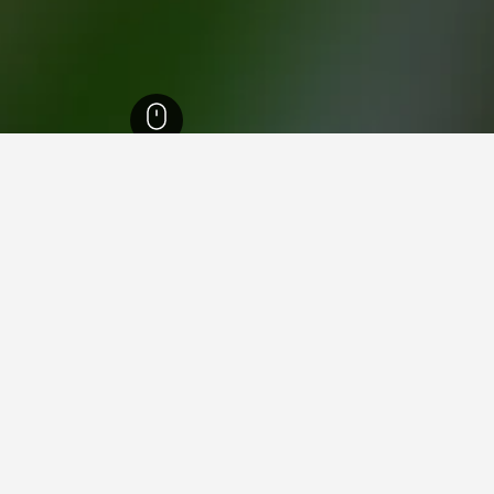
Eas
21,949
محافظة تشونبوري
9,224
كو تشان
 في كو تشان
مة فيها عند زيارة محافظة تشونبوري؟
يارة باتايا عند زيارة محافظة تشونبوري. يعد بانغ لامونغ أيضاً خياراً رائ