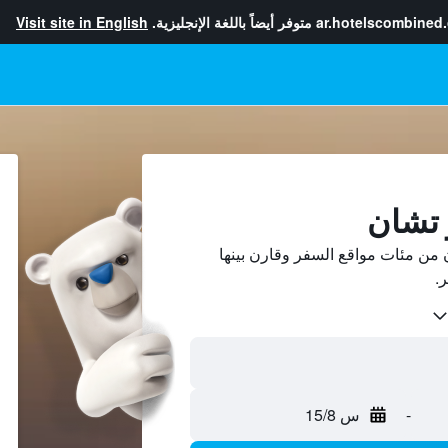
ar.hotelscombined
متوفر أيضاً باللغة الإنجليزية.
Visit site in English
 تشان
من مئات مواقع السفر وقارن بينها
-
س 15/8