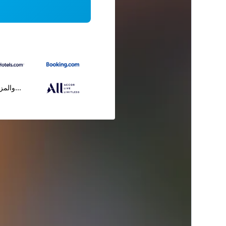
...والمز