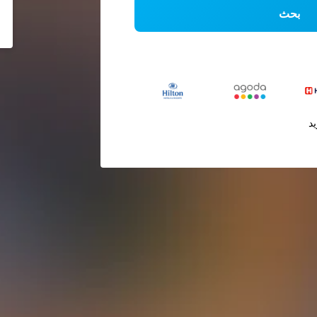
بحث
يد