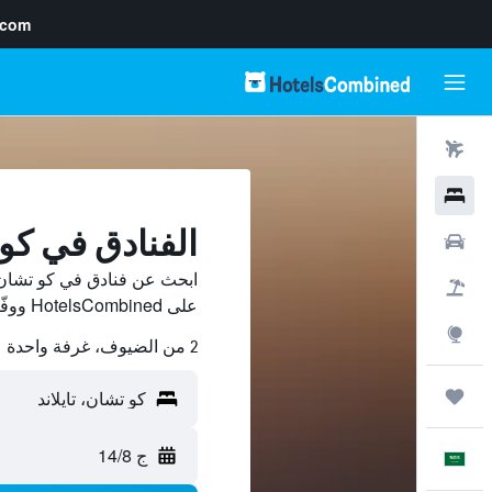
.com
رحلات طيران
فنادق
الفنادق في كو
سيارات
ابحث عن فنادق في كو تشان 
حزم العروض
على HotelsCombined ووفّر.
استكشاف
2 من الضيوف، غرفة واحدة
رحلات
ج 14/8
العَرَبِيَّة