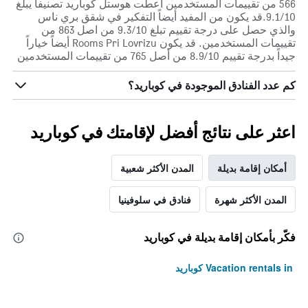
566 من تقييمات المستخدمين أعطت هوستل كوباريد تصنيفاً يبلغ
أيام
9.1/10.قد يكون من المفيد أيضاً التفكير في شقق بري ناس
الأسبوع.
والذي حصل على درجة تقييم تبلغ 9.3/10 من اصل 863 من
يتضمن
تقييمات المستخدمين. قد يكون Rooms Pri Lovrizu أيضاً خياراً
المخطط
جيداً بدرجة تقييم 8.9/10 من أصل 765 من تقييمات المستخدمين
التالي
1
كم عدد الفنادق الموجودة في كوباريد؟
محور
Y
الذي
يعرض
اعثر على نتائج أفضل لإقامتك في كوباريد
متوسط
سعر
غرفة
أمكان إقامة بديلة
المدن الأكثر شعبية
المدن الأكثر شهرة
فنادق في سلوفينيا
فكّر بأمكان إقامة بديلة في كوباريد
Vacation rentals in كوباريد