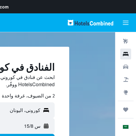
.com
رحلات طيران
فنادق
الفنادق في كو
سيارات
ابحث عن فنادق في كوروني م
حزم العروض
HotelsCombined ووفّر.
استكشاف
2 من الضيوف، غرفة واحدة
رحلات
س 15/8
العَرَبِيَّة