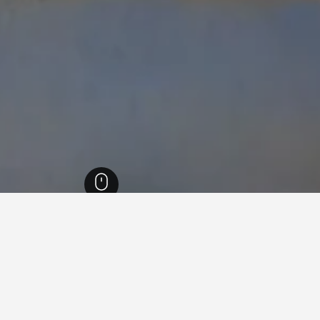
8,624
كوروني
191
وروني، اليونان