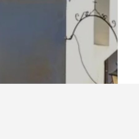
الصفحة الرئيسية
اليونان
143,939
بيلوبونيز
أرخص الفنادق في ك