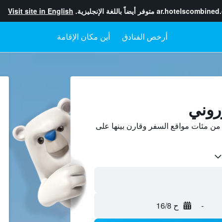
ar.hotelscombined
متوفر أيضاً باللغة الإنجليزية.
Visit site in English
أرخص الفنادق
أين مكان الإقامة
روني
ن مئات مواقع السفر وقارن بينها على
-
ح 16/8