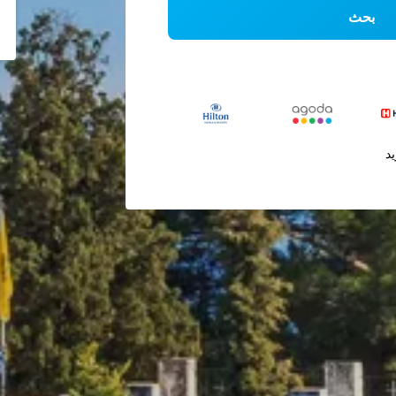
بحث
يد