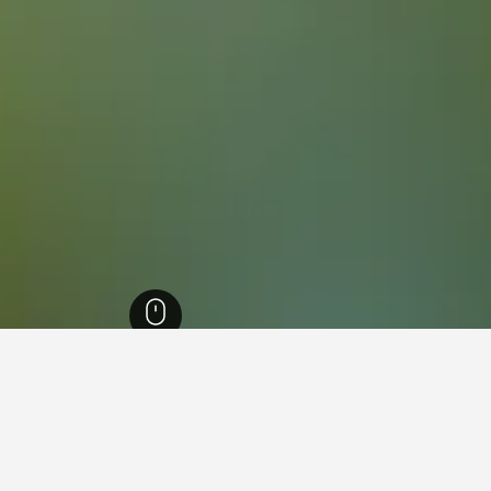
ب مقدونيا
492
كوزاني
64
فنادقفي كوزاني