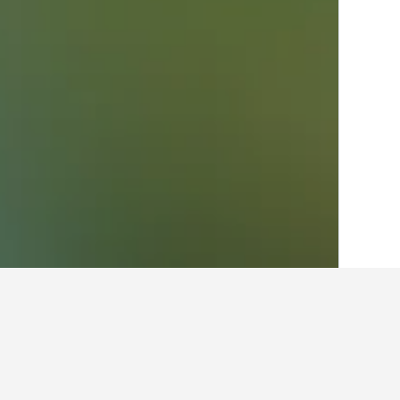
الصفحة الرئيسية
اليونان
143,951
إقليم غر
أفكار للسفر حول ال