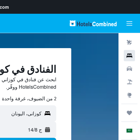
.com
رحلات طيران
فنادق
الفنادق في كو
سيارات
ابحث عن فنادق في كوزاني م
حزم العروض
HotelsCombined ووفّر.
استكشاف
2 من الضيوف، غرفة واحدة
رحلات
ج 14/8
العَرَبِيَّة