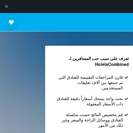
تعرف على سبب حب المسافرين لـ
HotelsCombined
قارن المراجعات التقييمية للفنادق التي
تم جمعها من آلاف تعليقات
المستخدمين.
بحث واحد يمنحك أسعاراً دقيقة للفنادق
ذات الأسعار المعقولة.
قم بتخصيص النتائج حسب سلسلة
الفنادق ووسائل الراحة والسعر وغير
ذلك من الأمور.