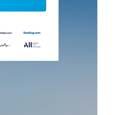
...والمز