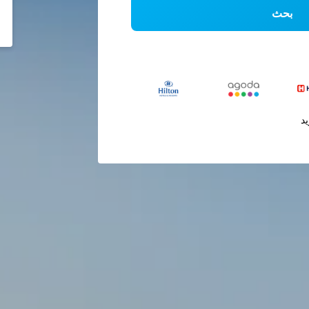
بحث
يد