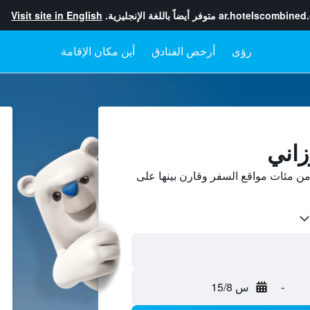
ar.hotelscombined
متوفر أيضاً باللغة الإنجليزية.
Visit site in English
رؤى
أرخص الفنادق
أين مكان الإقامة
زاني
ن مئات مواقع السفر وقارن بينها على
-
س 15/8