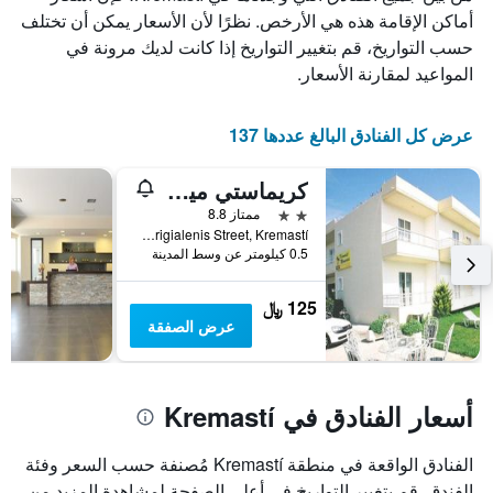
الذي
أماكن الإقامة هذه هي الأرخص. نظرًا لأن الأسعار يمكن أن تختلف
يعرض
حسب التواريخ، قم بتغيير التواريخ إذا كانت لديك مرونة في
أيام
المواعيد لمقارنة الأسعار.
الأسبوع.
يتضمن
المخطط
عرض كل الفنادق البالغ عددها 137
التالي
1
كريماستي ميموريز
محور
Y
2 نجمتين
ممتاز 8.8
الذي
Perigialenis Street, Kremastí, اليونان
يعرض
0.5 كيلومتر عن وسط المدينة
متوسط
سعر
125 ﷼
غرفة
عرض الصفقة
أسعار الفنادق في Kremastí
الفنادق الواقعة في منطقة Kremastí مُصنفة حسب السعر وفئة
الفندق. قم بتغيير التواريخ في أعلى الصفحة لمشاهدة المزيد من