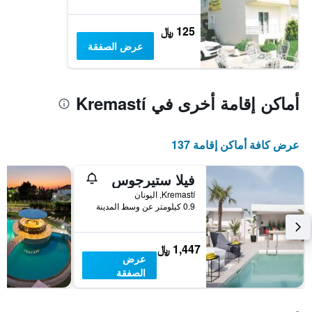
125 ﷼
عرض الصفقة
أماكن إقامة أخرى في Kremastí
عرض كافة أماكن إقامة 137
فيلا ستيرجوس
Kremastí, اليونان
0.9 كيلومتر عن وسط المدينة
1,447 ﷼
عرض
الصفقة