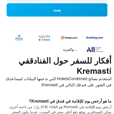
بحث
...والمزيد
أفكار للسفر حول الفنادقفي
Kremastí
استخدم نصائح HotelsCombined التي تدعمها البيانات لمساعدتك
في العثور على فندقك التالي في Kremastí.
ما هو أرخص يوم للإقامة في فندق في Kremastí؟
أرخص يوم للإقامة في Kremastí هو الثلاثاء (218 ﷼). من ناحية أخرى،
يمكن للمسافرين توقع دفع أعلى سعر في السبت، عندما يكون السعر