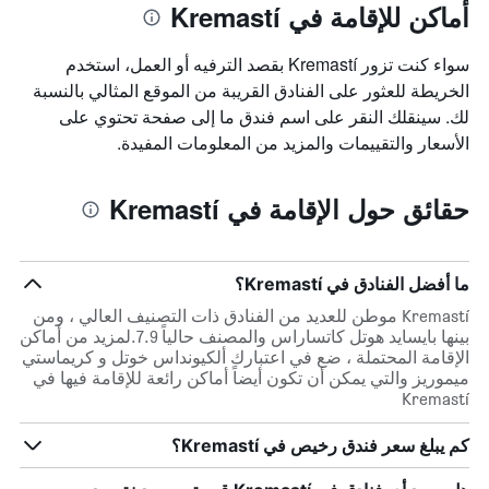
أماكن للإقامة في Kremastí
سواء كنت تزور Kremastí بقصد الترفيه أو العمل، استخدم
الخريطة للعثور على الفنادق القريبة من الموقع المثالي بالنسبة
لك. سينقلك النقر على اسم فندق ما إلى صفحة تحتوي على
الأسعار والتقييمات والمزيد من المعلومات المفيدة.
حقائق حول الإقامة في Kremastí
ما أفضل الفنادق في Kremastí؟
Kremastí موطن للعديد من الفنادق ذات التصنيف العالي ، ومن
بينها بايسايد هوتل كاتساراس والمصنف حالياً 7.9.لمزيد من أماكن
الإقامة المحتملة ، ضع في اعتبارك ألكيونداس خوتل و كريماستي
ميموريز والتي يمكن أن تكون أيضاً أماكن رائعة للإقامة فيها في
Kremastí
كم يبلغ سعر فندق رخيص في Kremastí؟