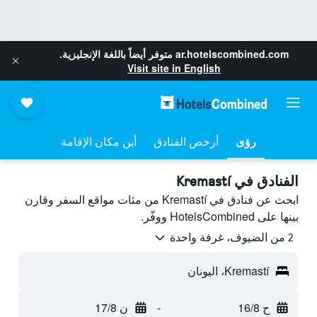
ar.hotelscombined.com
متوفر أيضاً باللغة الإنجليزية.
Visit site in English
رؤى
أرخص الفنادق
أين مكان الإقامة
الفنادق في Kremastí
ابحث عن فنادق في Kremastí من مئات مواقع السفر وقارن
بينها على HotelsCombined ووفّر.
2 من الضيوف، غرفة واحدة
Kremastí، اليونان
ح 16/8
-
ن 17/8