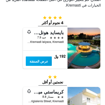
الخيارات في Kremastí.
4 نجوم
4 نجوم أو أكثر
بايسايد هوتل كاتساراس
4 نجوم
جيد 7.9
Marmaro Area Kremasti Ialysos, Kremastí, اليونان
192 ﷼
عرض الصفقة
2 نجمتين
نجمتين أو أقل
كريماستي ميموريز
2 نجمتين
ممتاز 8.8
Perigialenis Street, Kremastí, اليونان