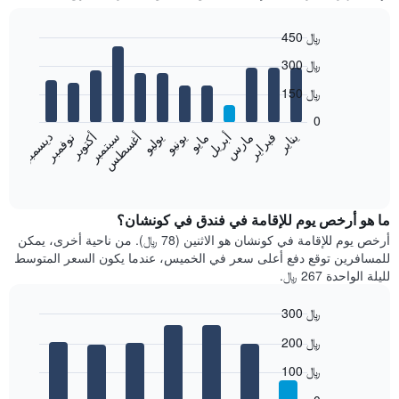
450 ﷼
Bar
Chart
300 ﷼
graphic.
chart
with
150 ﷼
12
bars.
0
فبراير
مايو
أغسطس
نوفمبر
يناير
أبريل
يوليو
أكتوبر
مارس
يونيو
سبتمبر
ديسمبر
يعرض
المخطط
End
of
التالي
interactive
متوسط
chart
سعر
ما هو أرخص يوم للإقامة في فندق في كونشان؟
غرفة
أرخص يوم للإقامة في كونشان هو الاثنين (78 ﷼). من ناحية أخرى، يمكن
كل
للمسافرين توقع دفع أعلى سعر في الخميس، عندما يكون السعر المتوسط
شهر
لليلة الواحدة 267 ﷼.
يتضمن
المخطط
300 ﷼
1
Bar
محور
Chart
200 ﷼
graphic.
chart
X
with
الذي
100 ﷼
7
يعرض
bars.