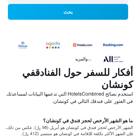
بحث
...والمزيد
أفكار للسفر حول الفنادقفي
كونشان
استخدم نصائح HotelsCombined التي تدعمها البيانات لمساعدتك
في العثور على فندقك التالي في كونشان.
ما هو الشهر الأرخص لحجز فندق في كونشان؟
الشهر الأرخص لحجز فندق في كونشان هو أبريل (98 ﷼). عكس من ذلك،
فإن الشهر الأكثر تكلفة للإقامة في كونشان هو سبتمبر (412 ﷼).