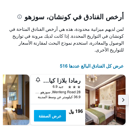
يتضمن
بالنجوم.
يتضمن
المخطط
1
المخطط
أرخص الفنادق في كونشان، سوزهو
1
محور
X
محور
لمن لديهم ميزانية محدودة، هذه هي أرخص الفنادق المتاحة في
Y
الذي
الذي
يعرض
كونشان في التواريخ المحددة. إذا كانت لديك مرونة في تواريخ
عدد
يعرض
الوصول والمغادرة، استخدم نموذج البحث لمقارنة الأسعار
الأيام
متوسط
للتواريخ الأخرى.
قبل
سعر
غرفة
الإقامة
في
يتضمن
عرض كل الفنادق البالغ عددها 516
عطلة
المخطط
نهاية
التالي
رمادا بلازا كياندنج كونشان
1
هذا
محور
الأسبوع
3 نجوم
جيد 6.9
Y
خلال
28 Wenfeng Road, سوزهو, الصين
آخر
الذي
36.9 كيلومتر عن وسط المدينة
3
يعرض
أيام
متوسط
196 ﷼
سعر
عرض الصفقة
غرفة