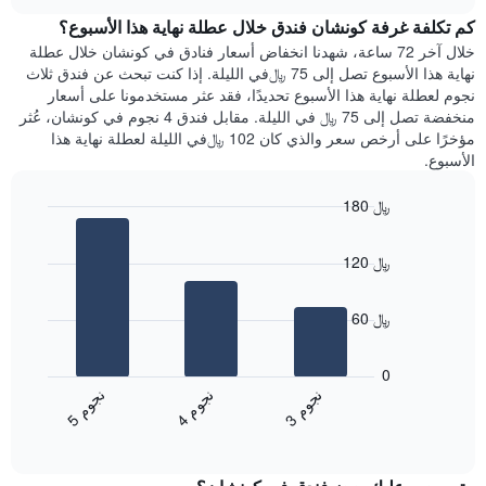
هذه
chart
محور
كم تكلفة غرفة كونشان فندق خلال عطلة نهاية هذا الأسبوع؟
الليلة
Y
الذي
خلال آخر 72 ساعة، شهدنا انخفاض أسعار فنادق في كونشان خلال عطلة
الذي
عُثر
نهاية هذا الأسبوع تصل إلى 75 ﷼في الليلة. إذا كنت تبحث عن فندق ثلاث
يعرض
عليه
نجوم لعطلة نهاية هذا الأسبوع تحديدًا، فقد عثر مستخدمونا على أسعار
متوسط
خلال
منخفضة تصل إلى 75 ﷼ في الليلة. مقابل فندق 4 نجوم في كونشان، عُثر
سعر
آخر
مؤخرًا على أرخص سعر والذي كان 102 ﷼في الليلة لعطلة نهاية هذا
غرفة
3
الأسبوع.
أيام
مع
180 ﷼
التصنيف
Bar
حسب
Chart
graphic.
chart
النجوم
120 ﷼
with
يتضمن
3
المخطط
bars.
1
60 ﷼
محور
يعرض
X
المخطط
0
التي
التالي
ن
م
ن
م
ن
م
تعرض
متوسط
4
ج
و
3
ج
و
5
ج
و
فئات
End
سعر
of
الفنادق
الغرفة
interactive
بالنجوم.
خلال
chart
يتضمن