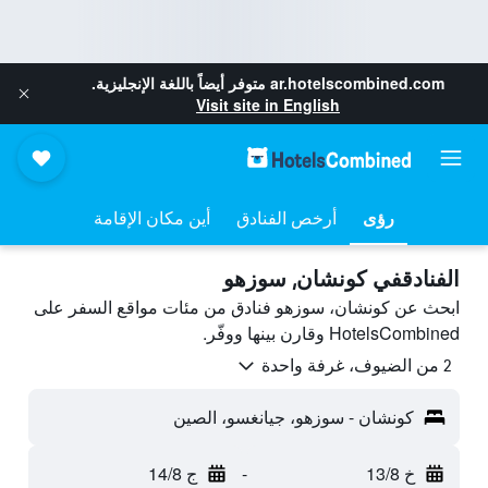
ar.hotelscombined.com
متوفر أيضاً باللغة الإنجليزية.
Visit site in English
رؤى
أرخص الفنادق
أين مكان الإقامة
الفنادقفي كونشان, سوزهو
ابحث عن كونشان، سوزهو فنادق من مئات مواقع السفر على
HotelsCombined وقارن بينها ووفّر.
2 من الضيوف، غرفة واحدة
كونشان - سوزهو، جيانغسو، الصين
خ 13/8
-
ج 14/8