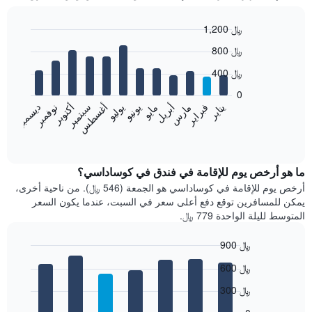
1,200 ﷼
Bar
Chart
800 ﷼
graphic.
chart
with
400 ﷼
12
bars.
0
فبراير
مايو
أغسطس
نوفمبر
يناير
أبريل
يوليو
أكتوبر
مارس
يونيو
سبتمبر
ديسمبر
يعرض
المخطط
End
of
التالي
interactive
متوسط
chart
سعر
ما هو أرخص يوم للإقامة في فندق في كوساداسي؟
غرفة
أرخص يوم للإقامة في كوساداسي هو الجمعة (546 ﷼). من ناحية أخرى،
كل
يمكن للمسافرين توقع دفع أعلى سعر في السبت، عندما يكون السعر
شهر
المتوسط لليلة الواحدة 779 ﷼.
يتضمن
المخطط
900 ﷼
1
Bar
محور
Chart
600 ﷼
graphic.
chart
X
with
الذي
300 ﷼
7
يعرض
bars.