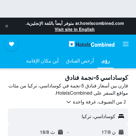
ar.hotelscombined.com
متوفر أيضاً باللغة الإنجليزية.
Visit site in English
رؤى
أرخص الفنادق
أين مكان الإقامة
كوساداسي 5-نجمة فنادق
قارن بين أسعار فنادق 5-نجمة في كوساداسي، تركيا من مئات
مواقع السفر على HotelsCombined.
2 من الضيوف، غرفة واحدة
كوساداسي، تركيا
ن 17/8
-
ث 18/8