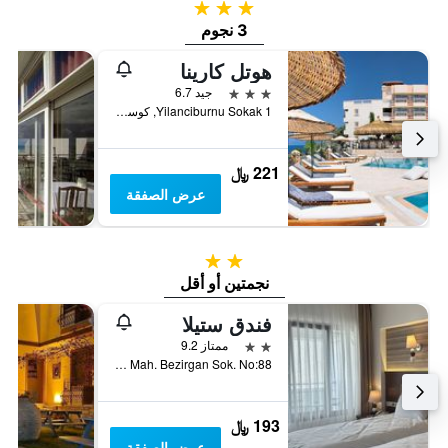
3 نجوم
3 نجوم
هوتل كارينا
3 نجوم
جيد 6.7
Yilanciburnu Sokak 1, كوساداسي, تركيا
221 ﷼
عرض الصفقة
2 نجمتين
نجمتين أو أقل
فندق ستيلا
2 نجمتين
ممتاز 9.2
Haci Feyzullah Mah. Bezirgan Sok. No:88, كوساداسي, تركيا
193 ﷼
عرض الصفقة