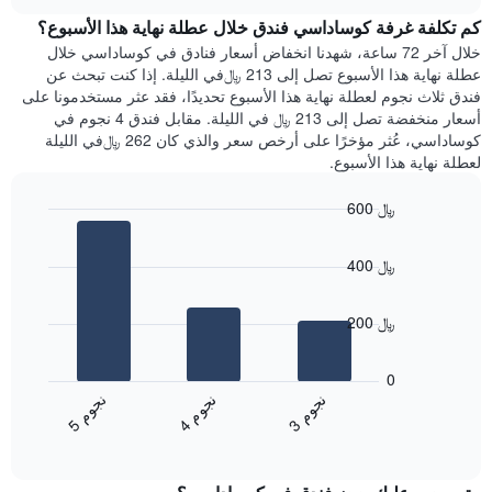
هذه
chart
محور
كم تكلفة غرفة كوساداسي فندق خلال عطلة نهاية هذا الأسبوع؟
الليلة
Y
الذي
خلال آخر 72 ساعة، شهدنا انخفاض أسعار فنادق في كوساداسي خلال
الذي
عُثر
عطلة نهاية هذا الأسبوع تصل إلى 213 ﷼في الليلة. إذا كنت تبحث عن
يعرض
عليه
فندق ثلاث نجوم لعطلة نهاية هذا الأسبوع تحديدًا، فقد عثر مستخدمونا على
متوسط
خلال
أسعار منخفضة تصل إلى 213 ﷼ في الليلة. مقابل فندق 4 نجوم في
سعر
آخر
كوساداسي، عُثر مؤخرًا على أرخص سعر والذي كان 262 ﷼في الليلة
غرفة
3
لعطلة نهاية هذا الأسبوع.
أيام
مع
600 ﷼
التصنيف
Bar
حسب
Chart
graphic.
chart
النجوم
400 ﷼
with
يتضمن
3
المخطط
bars.
1
200 ﷼
محور
يعرض
X
المخطط
0
التي
التالي
ن
م
ن
م
ن
م
تعرض
متوسط
4
ج
و
3
ج
و
5
ج
و
فئات
End
سعر
of
الفنادق
الغرفة
interactive
بالنجوم.
خلال
chart
يتضمن