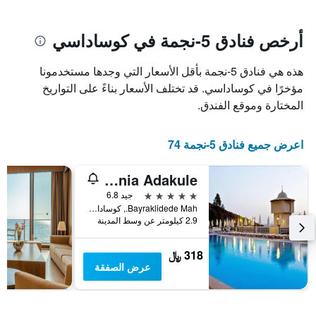
يتضمن
بالنجوم.
يتضمن
المخطط
1
المخطط
أرخص فنادق 5-نجمة في كوساداسي
1
محور
X
محور
هذه هي فنادق 5-نجمة بأقل الأسعار التي وجدها مستخدمونا
Y
الذي
الذي
يعرض
مؤخرًا في كوساداسي. قد تختلف الأسعار بناءً على التواريخ
عدد
يعرض
المختارة وموقع الفندق.
الأيام
متوسط
قبل
سعر
غرفة
الإقامة
اعرض جميع فنادق 5-نجمة 74
في
يتضمن
عطلة
المخطط
Ladonia Adakule
نهاية
التالي
1
هذا
5 نجوم
جيد 6.8
محور
الأسبوع
Bayraklidede Mah., كوساداسي, تركيا
Y
خلال
2.9 كيلومتر عن وسط المدينة
آخر
الذي
3
يعرض
318 ﷼
أيام
متوسط
عرض الصفقة
سعر
غرفة