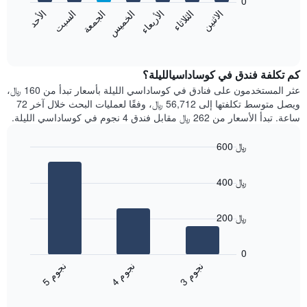
0
الشهور.
الاثنين
الثلاثاء
الأربعاء
الخميس
الجمعة
السبت
الأحد
يتضمن
يعرض
المخطط
المخطط
End
التالي
of
التالي
interactive
1
متوسط
chart
محور
سعر
كم تكلفة فندق في كوساداسيالليلة؟
Y
غرفة
عثر المستخدمون على فنادق في كوساداسي الليلة بأسعار تبدأ من 160 ﷼،
الذي
كل
ويصل متوسط تكلفتها إلى 56,712 ﷼، وفقًا لعمليات البحث خلال آخر 72
يعرض
يوم
ساعة. تبدأ الأسعار من 262 ﷼ مقابل فندق 4 نجوم في كوساداسي الليلة.
متوسط
في
سعر
الأسبوع
600 ﷼
غرفة
يتضمن
Bar
المخطط
Chart
graphic.
chart
1
400 ﷼
with
محور
3
X
bars.
الذي
200 ﷼
يعرض
يعرض
أيام
المخطط
0
الأسبوع.
التالي
ن
م
ن
م
ن
م
يتضمن
متوسط
4
ج
و
3
ج
و
5
ج
و
المخطط
End
سعر
of
التالي
الغرفة
interactive
1