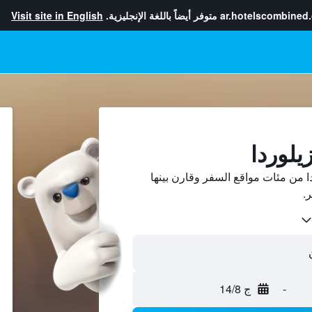
ar.hotelscombined
متوفر أيضاً باللغة الإنجليزية.
Visit site in English
يلوردا
 من مئات مواقع السفر وقارن بينها
-
ج 14/8