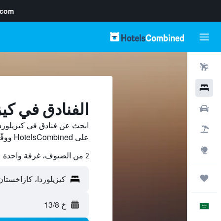
.com
رحلات طيران
فنادق
الفنادق في كيز
سيارات
ابحث عن فنادق في كيزيلوردا
حزم العروض
على HotelsCombined ووفّر.
استكشاف
2 من الضيوف، غرفة واحدة
رحلات
خ 13/8
العَرَبِيَّة