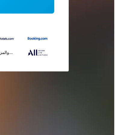
...والمز