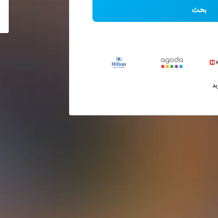
بحث
يد