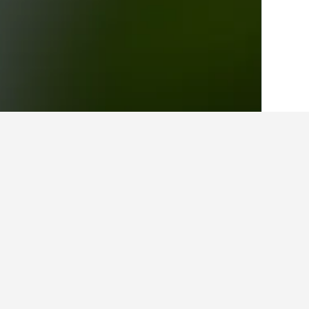
الصفحة الرئيسية
كازاخستان
6,217
مقاطعة 
حقائق حول الإقامة 
ما أفضل الفنادق في كيزيلوردا؟
يعتبر Гостиница Селенаstar فندق شهير للغاية في كيزيلوردا حصل على تصنيف 7.7 من أصل 114 من التقييمات.