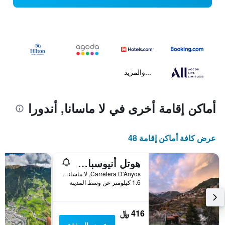
...والمزيد
أماكن إقامة أخرى في لا ماسانا, أندورا
عرض كافة أماكن إقامة 48
هوتل أنيوسبارك ماونتن آند ويلنيس ريزورت
Carretera D'Anyos, لا ماسانا, أندورا
1.6 كيلومتر عن وسط المدينة
416 ﷼