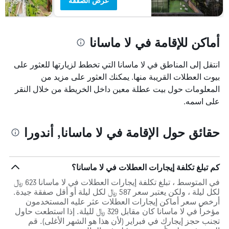
عرض الصفقة
أماكن للإقامة في لا ماسانا
انتقل إلى المناطق في لا ماسانا التي تخطط لزيارتها للعثور على
بيوت العطلات القريبة منها. يمكنك العثور على مزيد من
المعلومات حول بيت عطلة معين داخل الخريطة من خلال النقر
على اسمه.
حقائق حول الإقامة في لا ماسانا, أندورا
كم تبلغ تكلفة إيجارات العطلات في لا ماسانا؟
في المتوسط ، تبلغ تكلفة إيجارات العطلات في لا ماسانا 623 ﷼
لكل ليلة ، ولكن يعتبر سعر 587 ﷼ لكل ليلة أو أقل صفقة جيدة.
أرخص سعر أماكن إيجارات العطلات عثر عليه المستخدمون
مؤخراً في لا ماسانا كان مقابل 329 ﷼ لليلة. إذا استطعت حاول
تجنب حجز إيجارك في فبراير (لأن هذا هو الشهر الأغلى). قم