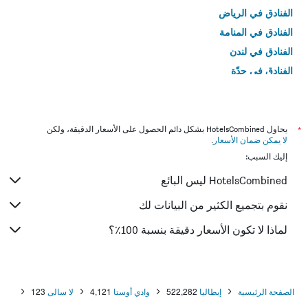
الفنادق في الرياض
الفنادق في المنامة
الفنادق في لندن
الفنادق في جدّة
الفنادق في القاهرة
*
يحاول HotelsCombined بشكل دائم الحصول على الأسعار الدقيقة، ولكن
لا يمكن ضمان الأسعار
.
إليك السبب:
HotelsCombined ليس البائع
نقوم بتجميع الكثير من البيانات لك
لماذا لا تكون الأسعار دقيقة بنسبة 100٪؟
الصفحة الرئيسية
إيطاليا
522,282
وادي أوستا
4,121
لا سالى
123