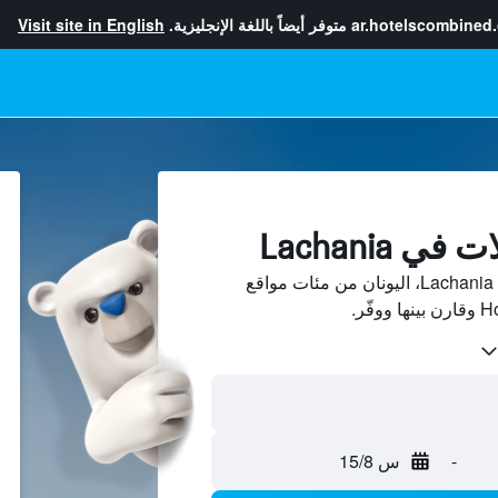
ar.hotelscombined
متوفر أيضاً باللغة الإنجليزية.
Visit site in English
 Lachania
ابحث عن بيوت العطلات في Lachania، اليونان من مئات مواقع
-
س 15/8