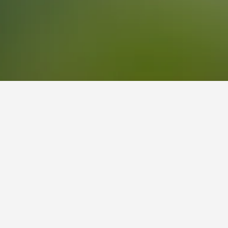
135
La
إيجارات العطلات في Lachania 2,503 ﷼ لكل ليلة ، ولكن يعتبر سعر 2,503 ﷼ لكل ليلة أو أقل صفقة جيدة. أرخص سعر أماكن