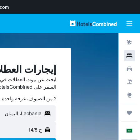
.com
رحلات طيران
فنادق
إيجارات العطلات في
سيارات
حزم العروض
السفر على HotelsCombined وقارن بينها ووفّر.
استكشاف
2 من الضيوف، غرفة واحدة
رحلات
ج 14/8
العَرَبِيَّة