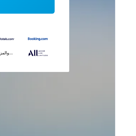
...والمز