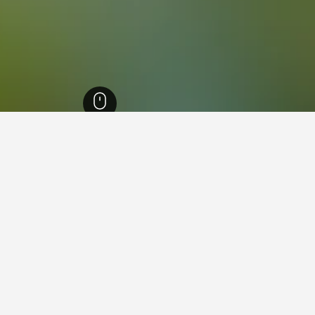
Greek
86,641
دوديكانيسيا
10,479
رودس
4,136
Lachania
157
chania
Lacha
في المتوسط ، تبلغ تكلفة 