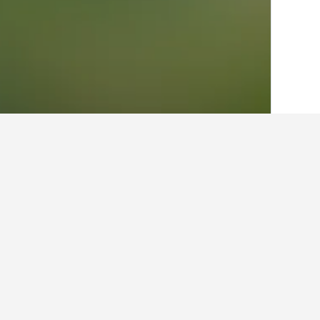
الصفحة الرئيسية
اليونان
143,951
 Islands
حقائق حول الإقامة في nia
كم تبلغ تكلفة إيجارات العطلات في Lachania؟