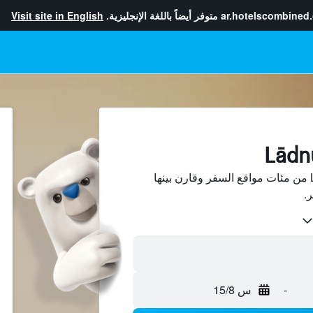
ar.hotelscombined
متوفر أيضاً باللغة الإنجليزية.
Visit site in English
ابحث عن فنادق في Lādnūn من مئات مواقع السفر وقارن بينها
-
س 15/8