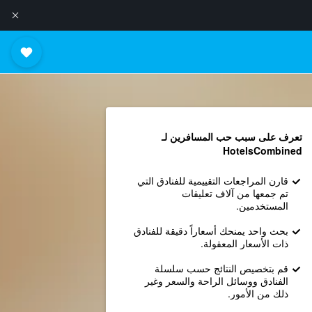
تعرف على سبب حب المسافرين لـ
HotelsCombined
قارن المراجعات التقييمية للفنادق التي
تم جمعها من آلاف تعليقات
المستخدمين.
بحث واحد يمنحك أسعاراً دقيقة للفنادق
ذات الأسعار المعقولة.
قم بتخصيص النتائج حسب سلسلة
الفنادق ووسائل الراحة والسعر وغير
ذلك من الأمور.