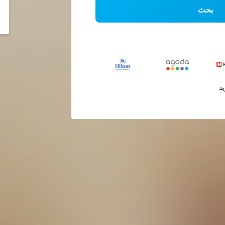
بحث
يد