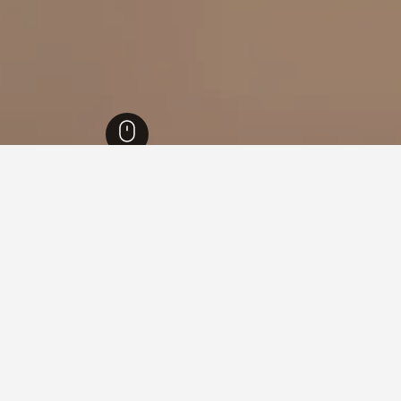
1
Lādnūn
13,47
Lādnū
ة فيها عند زيارة راجاستان؟