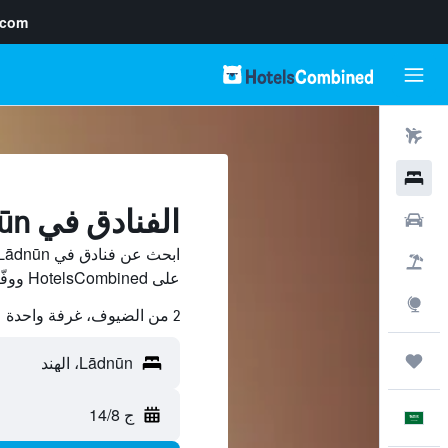
.com
رحلات طيران
فنادق
الفنادق في Lādnūn
سيارات
حزم العروض
على HotelsCombined ووفّر.
استكشاف
2 من الضيوف، غرفة واحدة
رحلات
ج 14/8
العَرَبِيَّة