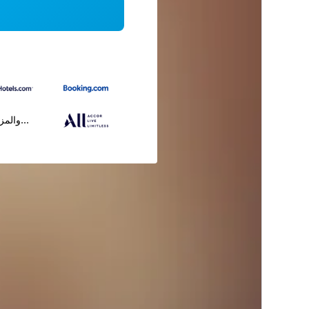
...والمز