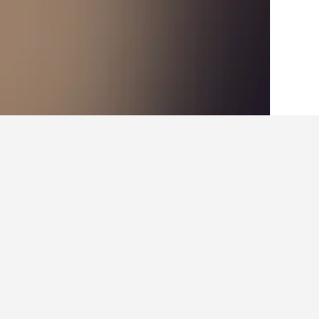
الصفحة الرئيسية
الهند
192,262
راجاستان
6
حقائق حول الإقامة في n
ما هي المدن الأخرى التي يمكنك الإقام
بالإضافة إلى Lādnūn، يختار المسافرون زيارة أودايبور عند زيارة راجاستان. يعد جايبور أيضاً خياراً رائجاً للزيارة.