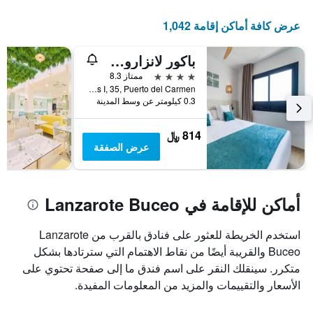
عرض كافة أماكن إقامة 1,042
باكور لانزاروت سبلاش
4 نجوم
ممتاز 8.3
Avenida Juan Carlos I, 35, Puerto del Carmen, لنزاروته, أسبانيا
0.3 كيلومتر عن وسط المدينة
814 ﷼
عرض الصفقة
أماكن للإقامة في Lanzarote Buceo
استخدم الخريطة للعثور على فنادق بالقرب من Lanzarote
Buceo والقريبة أيضًا من نقاط الاهتمام التي سترتادها بشكل
متكرر. سينقلك النقر على اسم فندق ما إلى صفحة تحتوي على
الأسعار والتقييمات والمزيد من المعلومات المفيدة.