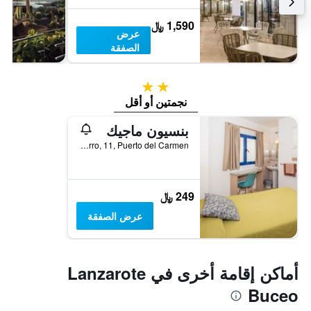
1,590 ﷼
عرض
الصفقة
2 نجمتين
نجمتين أو أقل
بنسيون ماجيك
Hierro, 11, Puerto del Carmen, لنزاروته, أسبانيا
249 ﷼
عرض الصفقة
أماكن إقامة أخرى في Lanzarote
Buceo