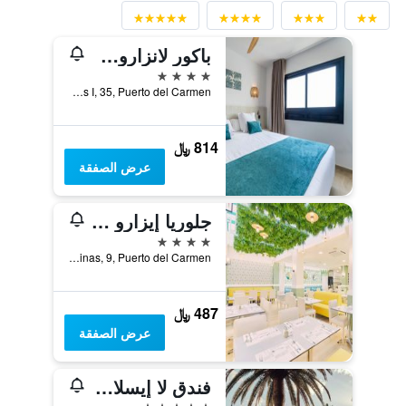
باكور لانزاروت سبلاش
4 نجوم
Avenida Juan Carlos I, 35, Puerto del Carmen, لنزاروته, أسبانيا
814 ﷼
عرض الصفقة
جلوريا إيزارو كلوب هوتل
4 نجوم
Salinas, 9, Puerto del Carmen, لنزاروته, أسبانيا
487 ﷼
عرض الصفقة
فندق لا إيسلا أي إل مار البوتيكي
5 نجوم