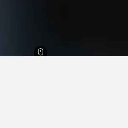
1,006,
فلوريدا
199,509
لودرديل ليكس
20
لفنادقفي لودرديل ليكس
 لودرديل ليكس؟
ما هو أرخص يوم للإقامة في 
الشهر الأرخص لحجز فندق في لودرديل ليكس هو أكتوبر (304 ﷼). عكس من ذلك،