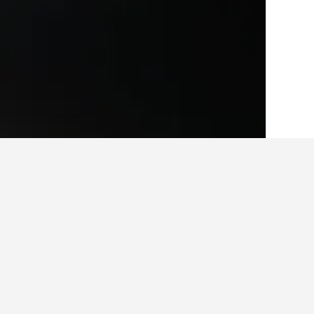
الصفحة الرئيسية
الولايات المتحدة الأميريكية
963
أفكار للسفر حول ا
استخدم نصائح HotelsCombined التي تدعمها البيانات لمساعدتك في العثور على فندقك التالي في لودرديل ليكس.
ما هو الشهر الأرخص لحجز فندق في