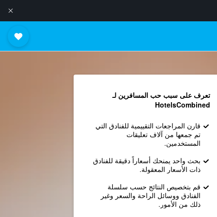
تعرف على سبب حب المسافرين لـ
HotelsCombined
قارن المراجعات التقييمية للفنادق التي
تم جمعها من آلاف تعليقات
المستخدمين.
بحث واحد يمنحك أسعاراً دقيقة للفنادق
ذات الأسعار المعقولة.
قم بتخصيص النتائج حسب سلسلة
الفنادق ووسائل الراحة والسعر وغير
ذلك من الأمور.