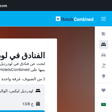
.com
رحلات طيران
فنادق
الفنادق في لو
سيارات
ابحث عن فنادق في لودرديل
حزم العروض
بينها على HotelsCombined ووفّر.
استكشاف
2 من الضيوف، غرفة واحدة
رحلات
خ 13/8
العَرَبِيَّة