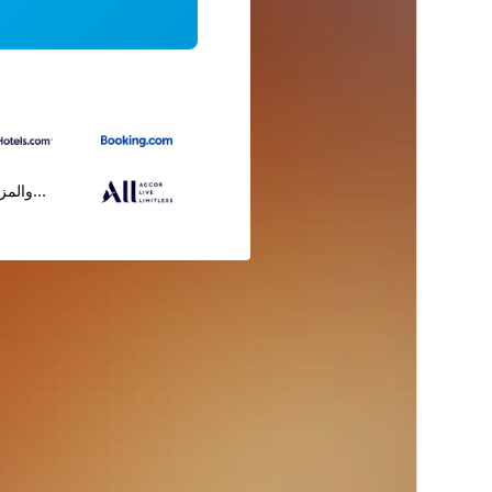
...والمز