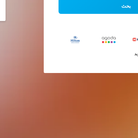
بحث
يد