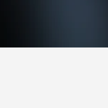
فندق في لودرديل ليكس؟
أرخص يوم للإقامة في لودرديل ليكس هو الأحد (301 ﷼). من ناحية أخرى، يمكن