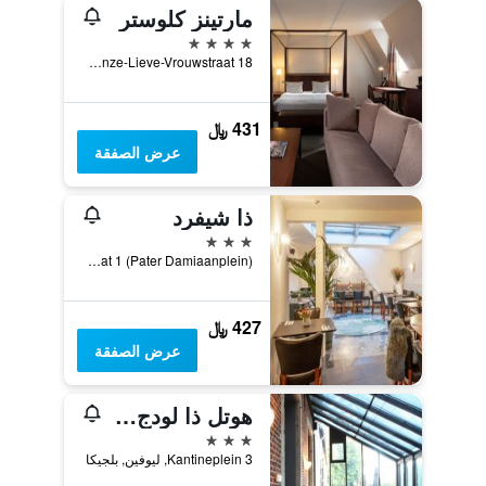
مارتينز كلوستر
4 نجوم
Onze-Lieve-Vrouwstraat 18, ليوفين, بلجيكا
431 ﷼
عرض الصفقة
ذا شيفرد
3 نجوم
Schapenstraat 1 (Pater Damiaanplein), ليوفين, بلجيكا
427 ﷼
عرض الصفقة
هوتل ذا لودج هيفرلي
3 نجوم
Kantineplein 3, ليوفين, بلجيكا