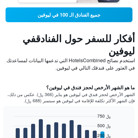
جميع الفنادق الـ 100 في ليوفين
أفكار للسفر حول الفنادقفي
ليوفين
استخدم نصائح HotelsCombined التي تدعمها البيانات لمساعدتك
في العثور على فندقك التالي في ليوفين.
ما هو الشهر الأرخص لحجز فندق في ليوفين؟
الشهر الأرخص لحجز فندق في ليوفين هو يناير (366 ﷼). عكس من ذلك،
فإن الشهر الأكثر تكلفة للإقامة في ليوفين هو سبتمبر (688 ﷼).
750 ﷼
Bar
Chart
500 ﷼
graphic.
chart
with
250 ﷼
12