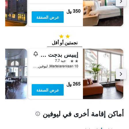
350 ﷼
عرض الصفقة
2 نجمتين
نجمتين أو أقل
إيبيس بدجت لوفين سنتروم
2 نجمتين
جيد 7.7
Martelarenlaan 10, ليوفين, بلجيكا
265 ﷼
عرض الصفقة
أماكن إقامة أخرى في ليوفين