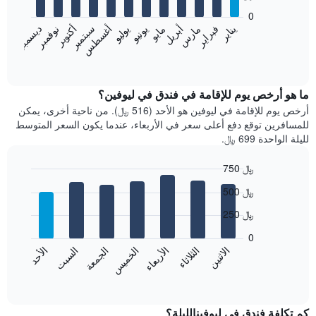
bars.
0
فبراير
مايو
أغسطس
نوفمبر
يناير
أبريل
يوليو
أكتوبر
مارس
يونيو
سبتمبر
ديسمبر
يعرض
المخطط
End
of
التالي
interactive
متوسط
chart
سعر
ما هو أرخص يوم للإقامة في فندق في ليوفين؟
غرفة
أرخص يوم للإقامة في ليوفين هو الأحد (516 ﷼). من ناحية أخرى، يمكن
كل
للمسافرين توقع دفع أعلى سعر في الأربعاء، عندما يكون السعر المتوسط
شهر
لليلة الواحدة 699 ﷼.
يتضمن
المخطط
750 ﷼
1
Bar
محور
Chart
500 ﷼
graphic.
chart
X
with
الذي
250 ﷼
7
يعرض
bars.
0
الشهور.
الاثنين
الثلاثاء
الأربعاء
الخميس
الجمعة
السبت
الأحد
يتضمن
يعرض
المخطط
المخطط
End
التالي
of
التالي
interactive
1
متوسط
chart
محور
سعر
كم تكلفة فندق في ليوفينالليلة؟