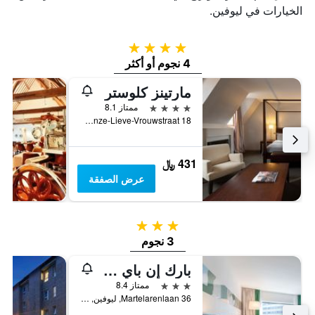
الخيارات في ليوفين.
4 نجوم
4 نجوم أو أكثر
مارتينز كلوستر
4 نجوم
ممتاز 8.1
Onze-Lieve-Vrouwstraat 18, ليوفين, بلجيكا
431 ﷼
عرض الصفقة
3 نجوم
3 نجوم
بارك إن باي راديسون لوفن
3 نجوم
ممتاز 8.4
Martelarenlaan 36, ليوفين, بلجيكا