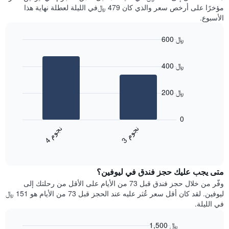
سعر
آخر
مؤخرًا على أرخص سعر والذي كان 479 ﷼في الليلة لعطلة نهاية هذا
غرفة
3
الأسبوع.
أيام
مع
600 ﷼
التصنيف
Bar
حسب
Chart
graphic.
chart
النجوم
400 ﷼
with
يتضمن
2
المخطط
bars.
1
200 ﷼
محور
يعرض
X
المخطط
0
التي
التالي
ن
م
ن
م
تعرض
متوسط
3
ج
و
4
ج
و
فئات
End
سعر
of
الفنادق
الغرفة
interactive
بالنجوم.
خلال
chart
يتضمن
متى يجب عليك حجز فندق في ليوفين؟
عطلة
المخطط
نهاية
وفّر من خلال حجز فندق قبل 73 من الأيام على الأقل من رحلتك إلى
1
هذا
ليوفين. لقد كان أقل سعر عُثر عليه عند الحجز قبل 73 من الأيام هو 151 ﷼
محور
الأسبوع
في الليلة.
Y
الذي
الذي
عُثر
1,500 ﷼
يعرض