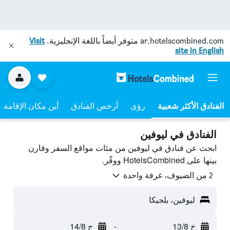
ar.hotelscombined.com
متوفر أيضاً باللغة الإنجليزية.
Visit
site in English
رؤى
أرخص الفنادق
أين مكان الإقامة
الفنادق في ليوفين
ابحث عن فنادق في ليوفين من مئات مواقع السفر وقارن
بينها على HotelsCombined ووفّر.
2 من الضيوف، غرفة واحدة
ليوفين، بلجيكا
خ 13/8
-
ج 14/8