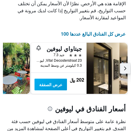
الذي
يعرض
الإقامة هذه هي الأرخص. نظرًا لأن الأسعار يمكن أن تختلف
عدد
يعرض
حسب التواريخ، قم بتغيير التواريخ إذا كانت لديك مرونة في
الأيام
متوسط
المواعيد لمقارنة الأسعار.
قبل
سعر
غرفة
الإقامة
في
يتضمن
عرض كل الفنادق البالغ عددها 100
عطلة
المخطط
نهاية
التالي
جيتاواي ليوفين
1
هذا
محور
الأسبوع
3 نجوم
جيد 7.3
Y
خلال
Vital Decosterstraat 23, ليوفين, بلجيكا
آخر
الذي
0.3 كيلومتر عن وسط المدينة
3
يعرض
أيام
متوسط
202 ﷼
سعر
عرض الصفقة
غرفة
أسعار الفنادق في ليوفين
نظرة عامة على متوسط أسعار الفنادق في ليوفين حسب فئة
الفندق. قم بتغيير التواريخ في أعلى الصفحة لمشاهدة المزيد من