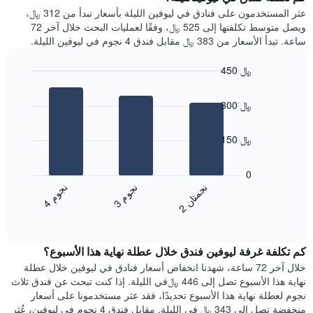
Y
غرفة
عثر المستخدمون على فنادق في ليوفين الليلة بأسعار تبدأ من 312 ﷼،
الذي
كل
ويصل متوسط تكلفتها إلى 525 ﷼، وفقًا لعمليات البحث خلال آخر 72
يعرض
يوم
ساعة. تبدأ الأسعار من 383 ﷼ مقابل فندق 4 نجوم في ليوفين الليلة.
متوسط
في
سعر
الأسبوع
450 ﷼
غرفة
يتضمن
Bar
المخطط
Chart
graphic.
chart
1
300 ﷼
with
محور
3
X
bars.
150 ﷼
الذي
يعرض
يعرض
أيام
المخطط
0
الأسبوع.
التالي
ن
م
ن
ن
ن
م
يتضمن
متوسط
3
ج
و
4
ج
و
2
ج
م
ت
ا
المخطط
End
سعر
of
التالي
الغرفة
interactive
1
هذه
chart
محور
كم تكلفة غرفة ليوفين فندق خلال عطلة نهاية هذا الأسبوع؟
الليلة
Y
الذي
خلال آخر 72 ساعة، شهدنا انخفاض أسعار فنادق في ليوفين خلال عطلة
الذي
عُثر
نهاية هذا الأسبوع تصل إلى 446 ﷼في الليلة. إذا كنت تبحث عن فندق ثلاث
يعرض
عليه
نجوم لعطلة نهاية هذا الأسبوع تحديدًا، فقد عثر مستخدمونا على أسعار
متوسط
خلال
منخفضة تصل إلى 343 ﷼ في الليلة. مقابل فندق 4 نجوم في ليوفين، عُثر