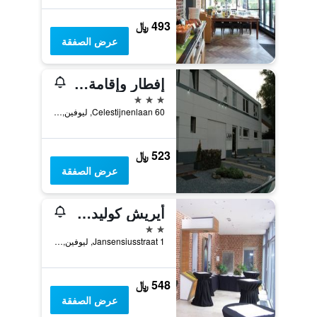
493 ﷼
عرض الصفقة
إفطار وإقامة في فندق لافان
3 نجوم
Celestijnenlaan 60, ليوفين, بلجيكا
523 ﷼
عرض الصفقة
أيريش كوليدج لويفين
2 نجمتين
Jansensiusstraat 1, ليوفين, بلجيكا
548 ﷼
عرض الصفقة