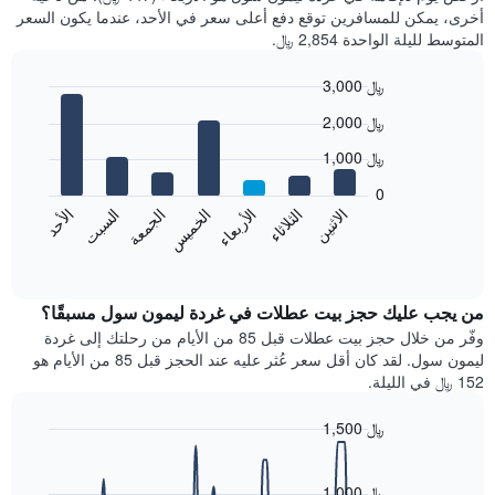
أخرى، يمكن للمسافرين توقع دفع أعلى سعر في الأحد، عندما يكون السعر
المتوسط لليلة الواحدة 2,854 ﷼.
3,000 ﷼
Bar
Chart
2,000 ﷼
graphic.
chart
with
1,000 ﷼
7
bars.
0
الاثنين
الخميس
الأحد
الأربعاء
السبت
الثلاثاء
الجمعة
يعرض
المخطط
End
of
التالي
interactive
متوسط
chart
سعر
من يجب عليك حجز بيت عطلات في غردة ليمون سول مسبقًا؟
غرفة
وفّر من خلال حجز بيت عطلات قبل 85 من الأيام من رحلتك إلى غردة
كل
ليمون سول. لقد كان أقل سعر عُثر عليه عند الحجز قبل 85 من الأيام هو
يوم
152 ﷼ في الليلة.
في
الأسبوع
1,500 ﷼
يتضمن
Line
المخطط
Chart
graphic.
chart
1
with
1,000 ﷼