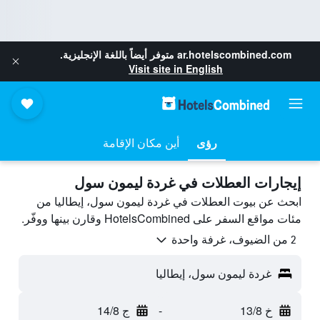
ar.hotelscombined.com
متوفر أيضاً باللغة الإنجليزية.
Visit site in English
رؤى
أين مكان الإقامة
إيجارات العطلات في غردة ليمون سول
ابحث عن بيوت العطلات في غردة ليمون سول، إيطاليا من
مئات مواقع السفر على HotelsCombined وقارن بينها ووفّر.
2 من الضيوف، غرفة واحدة
غردة ليمون سول، إيطاليا
خ 13/8
-
ج 14/8