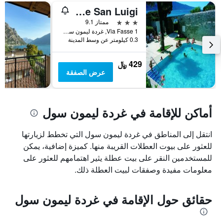
قبل
Residence San Luigi
الإقامة
3 نجوم
ممتاز 9.1
يتضمن
Via Fasse 1, غردة ليمون سول, مقاطعة بريشا, إيطاليا
المخطط
0.3 كيلومتر عن وسط المدينة
التالي
1
429 ﷼
محور
عرض الصفقة
Y
الذي
يعرض
متوسط
أماكن للإقامة في غردة ليمون سول
سعر
غرفة
انتقل إلى المناطق في غردة ليمون سول التي تخطط لزيارتها
للعثور على بيوت العطلات القريبة منها. كميزة إضافية، يمكن
للمستخدمين النقر على بيت عطلة يثير اهتمامهم للعثور على
معلومات مفيدة وصفقات لبيت العطلة ذلك.
حقائق حول الإقامة في غردة ليمون سول