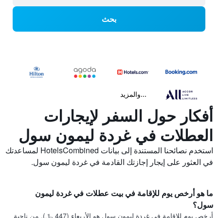
بحث
...والمزيد
أفكار حول السفر لإيجارات
العطلات في غردة ليمون سول
استخدم نصائحنا المستندة إلى بيانات HotelsCombined لمساعدتك
في العثور على إيجار إجازتك القادمة في غردة ليمون سول.
ما هو أرخص يوم للإقامة في بيت عطلات في غردة ليمون
سول؟
أرخص يوم للإقامة في غردة ليمون سول هو الأربعاء (447 ﷼). من ناحية