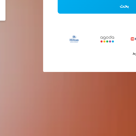
بحث
يد