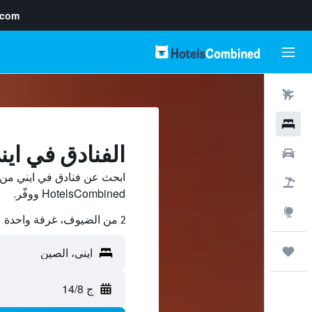
.com
رحلات طيران
فنادق
الفنادق في اين
سيارات
ابحث عن فنادق في ايني من 
حزم العروض
HotelsCombined ووفّر.
استكشاف
2 من الضيوف، غرفة واحدة
رحلات
ج 14/8