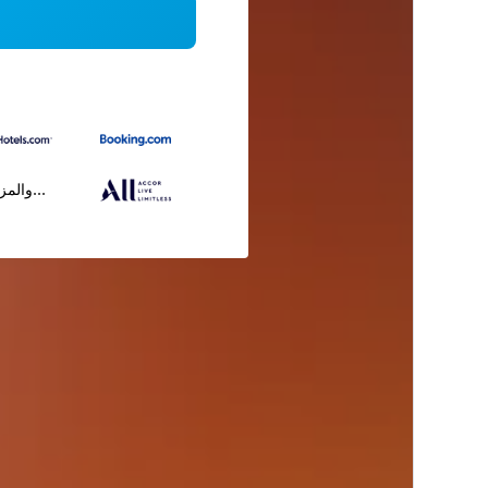
...والمز