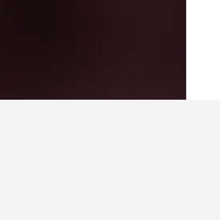
الصفحة الرئيسية
البرازيل
225,647
ولاية باه
حقائق حول الإقامة 