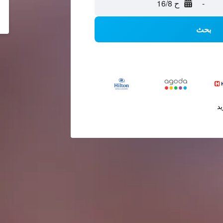
-
ح 16/8
بحث
يد