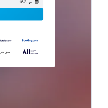
س 15/8
...والمز