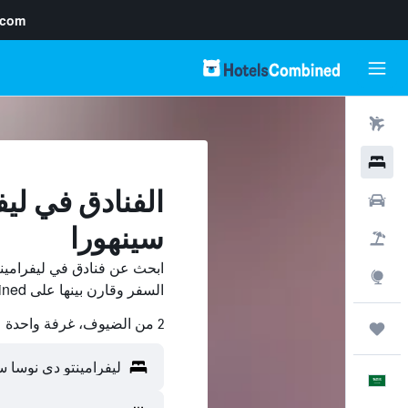
.com
رحلات طيران
فنادق
الفنادق في ليف
سيارات
سينهورا
حزم العروض
ابحث عن فنادق في ليفرامين
استكشاف
السفر وقارن بينها على HotelsCombined ووفّر.
2 من الضيوف، غرفة واحدة
رحلات
العَرَبِيَّة