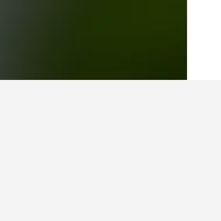
الصفحة الرئيسية
كينيا
23,349
Lodwar
20
حقائق حول الإقامة في r
ما أفضل الفنادق في Lodwar؟
يعد فندق Quanam Woods Hotel والذي يتمتع بتصنيف 9.1 من أصل 12 من التقييمات ، أحد أكثر الفنادق شهرة في Lodwar.