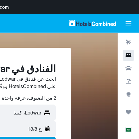
.com
رحلات طيران
فنادق
الفنادق في Lodwar
سيارات
حزم العروض
على HotelsCombined ووفّر.
استكشاف
2 من الضيوف، غرفة واحدة
رحلات
خ 13/8
العَرَبِيَّة