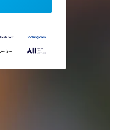
...والمز