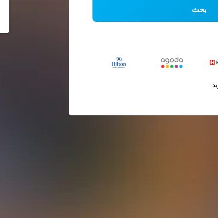
بحث
يد