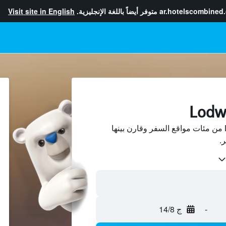
ar.hotelscombined
متوفر أيضاً باللغة الإنجليزية.
Visit site in English
ابحث عن فنادق في Lodwar من مئات مواقع السفر وقارن بينها
-
ج 14/8