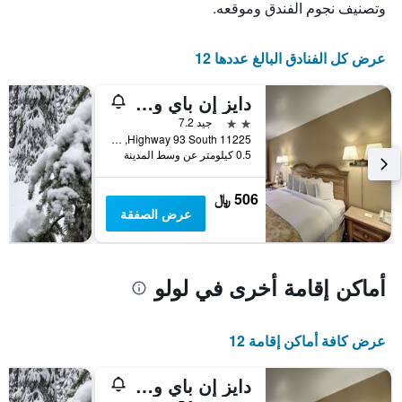
يعرض
وتصنيف نجوم الفندق وموقعه.
أيام
الأسبوع.
يتضمن
عرض كل الفنادق البالغ عددها 12
المخطط
التالي
دايز إن باي ويندام لولو/ميسولا إريا
1
محور
2 نجمتين
جيد 7.2
Y
11225 Highway 93 South, لولو, MT, الولايات المتحدة الأميريكية
الذي
0.5 كيلومتر عن وسط المدينة
يعرض
متوسط
506 ﷼
سعر
عرض الصفقة
غرفة
أماكن إقامة أخرى في لولو
عرض كافة أماكن إقامة 12
دايز إن باي ويندام لولو/ميسولا إريا