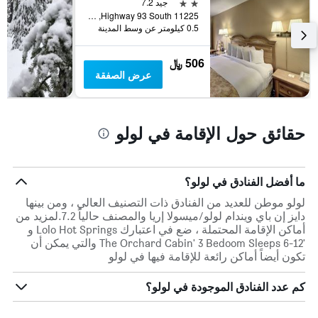
2 نجمتين
جيد 7.2
11225 Highway 93 South, لولو, MT, الولايات المتحدة الأميريكية
0.5 كيلومتر عن وسط المدينة
506 ﷼
عرض الصفقة
حقائق حول الإقامة في لولو
ما أفضل الفنادق في لولو؟
لولو موطن للعديد من الفنادق ذات التصنيف العالي ، ومن بينها
دايز إن باي ويندام لولو/ميسولا إريا والمصنف حالياً 7.2.لمزيد من
أماكن الإقامة المحتملة ، ضع في اعتبارك Lolo Hot Springs و
'The Orchard Cabin' 3 Bedoom Sleeps 6-12 والتي يمكن أن
تكون أيضاً أماكن رائعة للإقامة فيها في لولو
كم عدد الفنادق الموجودة في لولو؟