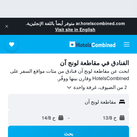
ar.hotelscombined.com
متوفر أيضاً باللغة الإنجليزية.
Visit site in English
الفنادق في مقاطعة لونج آن
ابحث عن مقاطعة لونج آن فنادق من مئات مواقع السفر على
HotelsCombined وقارن بينها ووفّر.
2 من الضيوف، غرفة واحدة
مقاطعة لونج آن
خ 13/8
-
ج 14/8
بحث